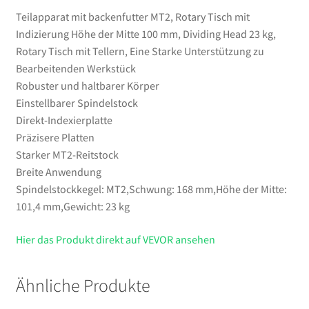
mit
Teilapparat mit backenfutter MT2, Rotary Tisch mit
Tellern,
Indizierung Höhe der Mitte 100 mm, Dividing Head 23 kg,
Eine
Rotary Tisch mit Tellern, Eine Starke Unterstützung zu
Starke
Bearbeitenden Werkstück
Unterstützung
Robuster und haltbarer Körper
zu
Einstellbarer Spindelstock
Bearbeitenden
Direkt-Indexierplatte
Werkstück
Präzisere Platten
Menge
Starker MT2-Reitstock
Breite Anwendung
Spindelstockkegel: MT2,Schwung: 168 mm,Höhe der Mitte:
101,4 mm,Gewicht: 23 kg
Hier das Produkt direkt auf VEVOR ansehen
Ähnliche Produkte