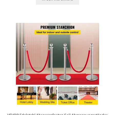
VEVOR Edelstahl Absperrpfosten Seil Abgrenzungsständer