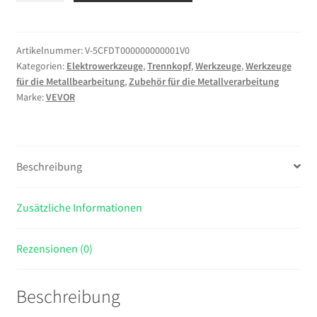
mit
backenfutter
MT2,
Artikelnummer:
V-5CFDT000000000001V0
Kategorien:
Elektrowerkzeuge
,
Trennkopf
,
Werkzeuge
,
Werkzeuge
Rotary
für die Metallbearbeitung
,
Zubehör für die Metallverarbeitung
Tisch
Marke:
VEVOR
mit
Indizierung
Höhe
der
Beschreibung
Mitte
100
Zusätzliche Informationen
mm,
Dividing
Head
Rezensionen (0)
23
kg,
Beschreibung
Rotary
Tisch