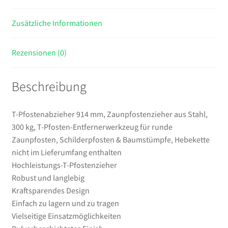
Entfernerwerkzeug
Zusätzliche Informationen
für
runde
Zaunpfosten,
Rezensionen (0)
Schilderpfosten
&
Beschreibung
Baumstümpfe,
Hebekette
nicht
T-Pfostenabzieher 914 mm, Zaunpfostenzieher aus Stahl,
im
300 kg, T-Pfosten-Entfernerwerkzeug für runde
Lieferumfang
Zaunpfosten, Schilderpfosten & Baumstümpfe, Hebekette
enthalten
nicht im Lieferumfang enthalten
Menge
Hochleistungs-T-Pfostenzieher
Robust und langlebig
Kraftsparendes Design
Einfach zu lagern und zu tragen
Vielseitige Einsatzmöglichkeiten