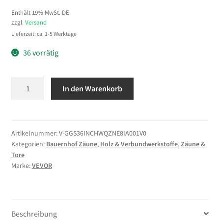
Enthält 19% MwSt. DE
zzgl.
Versand
Lieferzeit: ca. 1-5 Werktage
36 vorrätig
VEVOR
In den Warenkorb
T-
Pfostenabzieher
914
mm,
Artikelnummer:
V-GGS36INCHWQZNE8IA001V0
Kategorien:
Bauernhof Zäune
,
Holz & Verbundwerkstoffe
,
Zäune &
Zaunpfostenzieher
Tore
aus
Marke:
VEVOR
Stahl,
300
kg,
T-
Beschreibung
Pfosten-