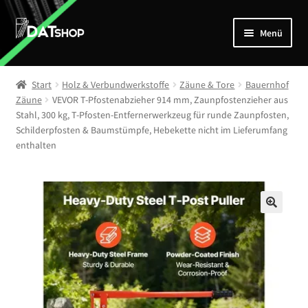
Zur
Zum
Menü
Navigation
Inhalt
springen
springen
Home
Start
Holz & Verbundwerkstoffe
Zäune & Tore
Bauernhof
Unterm
Zäune
VEVOR T-Pfostenabzieher 914 mm, Zaunpfostenzieher aus
Shop
Stahl, 300 kg, T-Pfosten-Entfernerwerkzeug für runde Zaunpfosten,
öffnen
Schilderpfosten & Baumstümpfe, Hebekette nicht im Lieferumfang
Mein Account
enthalten
Kontakt