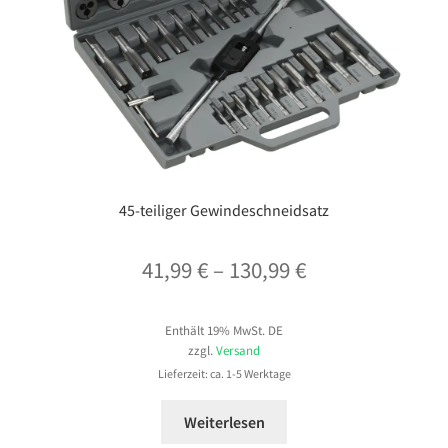
45-teiliger Gewindeschneidsatz
Preisspanne:
41,99
€
–
130,99
€
41,99 €
Enthält 19% MwSt. DE
bis
zzgl.
Versand
130,99 €
Lieferzeit: ca. 1-5 Werktage
Weiterlesen