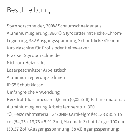
Nut-
Beschreibung
Maschine
für
Profis
Styroporschneider, 200W Schaumschneider aus
oder
Aluminiumlegierung, 360℃ Styrocutter mit Nickel-Chrom-
Heimwerker
Legierung, 38V Ausgangsspannung, Schnittdicke 420 mm
Menge
Nut-Maschine für Profis oder Heimwerker
Präziser Styroporschneider
Nichrom-Heizdraht
Lasergeschnitzter Arbeitstisch
Aluminiumlegierungsrahmen
IP 68 Schutzklasse
Umfangreiche Anwendung
Heizdrahtdurchmesser: 0,5 mm (0,02 Zoll),Rahmenmaterial:
Aluminiumlegierung,Arbeitstemperatur: 360
℃,Heizdrahtmaterial: Gr20Ni80,Artikelgröße: 138 x 35 x 15
cm (54,33 x 13,78 x 5,91 Zoll),Maximale Schnittlänge: 100 cm
(39,37 Zoll),Ausgangsspannung: 38 V,Eingangsspannung: