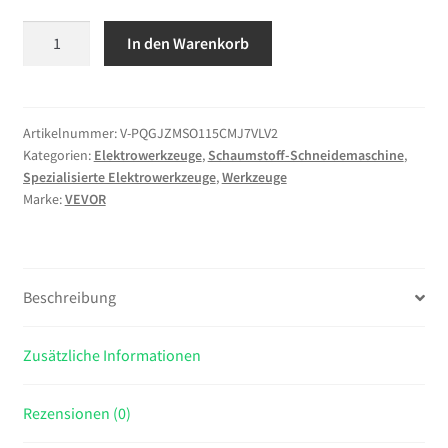
VEVOR
In den Warenkorb
Styroporschneider,
200W
Schaumschneider
aus
Artikelnummer:
V-PQGJZMSO115CMJ7VLV2
Kategorien:
Elektrowerkzeuge
,
Schaumstoff-Schneidemaschine
,
Aluminiumlegierung,
Spezialisierte Elektrowerkzeuge
,
Werkzeuge
360℃
Marke:
VEVOR
Styrocutter
mit
Nickel-
Chrom-
Beschreibung
Legierung,
38V
Zusätzliche Informationen
Ausgangsspannung,
Schnittdicke
420
Rezensionen (0)
mm