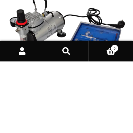
0
Products
search
Airbrush Profi Komplett-Set mit 2 Pistolen
145,99
€