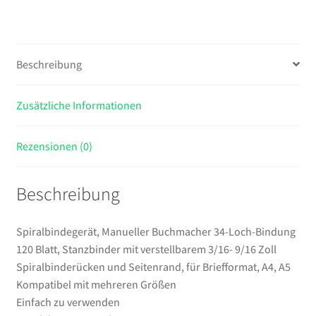
120
Blatt,
Stanzbinder
mit
Beschreibung
verstellbarem
3/16-
Zusätzliche Informationen
9/16
Zoll
Spiralbinderücken
Rezensionen (0)
und
Seitenrand,
Beschreibung
für
Briefformat,
A4,
Spiralbindegerät, Manueller Buchmacher 34-Loch-Bindung
A5
120 Blatt, Stanzbinder mit verstellbarem 3/16- 9/16 Zoll
Menge
Spiralbinderücken und Seitenrand, für Briefformat, A4, A5
Kompatibel mit mehreren Größen
Einfach zu verwenden