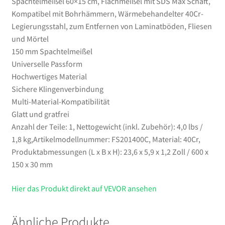
Spachtelmeißel 60×15 cm, Flachmeißel mit SDS Max Schaft,
Mörtel
Kompatibel mit Bohrhämmern, Wärmebehandelter 40Cr-
Menge
Legierungsstahl, zum Entfernen von Laminatböden, Fliesen
und Mörtel
150 mm Spachtelmeißel
Universelle Passform
Hochwertiges Material
Sichere Klingenverbindung
Multi-Material-Kompatibilität
Glatt und gratfrei
Anzahl der Teile: 1, Nettogewicht (inkl. Zubehör): 4,0 lbs /
1,8 kg,Artikelmodellnummer: FS201400C, Material: 40Cr,
Produktabmessungen (L x B x H): 23,6 x 5,9 x 1,2 Zoll / 600 x
150 x 30 mm
Hier das Produkt direkt auf VEVOR ansehen
Ähnliche Produkte