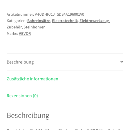
cm,
Flachmeißel
Artikelnummer:
V-PJDHPJ1JTSDS4A196001V0
Kategorien:
Bohreinsätze
,
Elektrotechnik
,
Elektrowerkzeug-
mit
Zubehör
,
Steinbohrer
SDS
Marke:
VEVOR
Max
Schaft,
Kompatibel
mit
Beschreibung
Bohrhämmern,
Wärmebehandelter
Zusätzliche Informationen
40Cr-
Legierungsstahl,
zum
Rezensionen (0)
Entfernen
von
Beschreibung
Laminatböden,
Fliesen
und