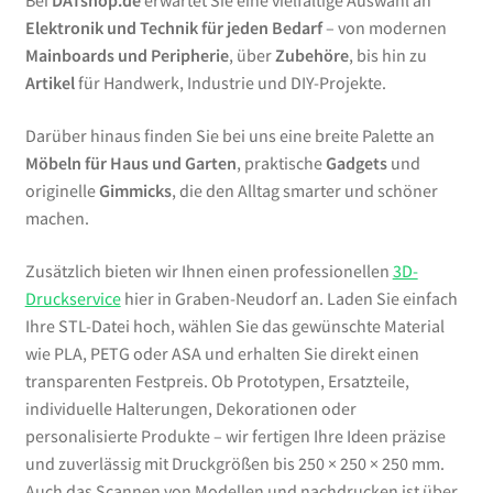
Bei
DATshop.de
erwartet Sie eine vielfältige Auswahl an
Elektronik und Technik für jeden Bedarf
– von modernen
Mainboards und Peripherie
, über
Zubehöre
, bis hin zu
Artikel
für Handwerk, Industrie und DIY-Projekte.
Darüber hinaus finden Sie bei uns eine breite Palette an
Möbeln für Haus und Garten
, praktische
Gadgets
und
originelle
Gimmicks
, die den Alltag smarter und schöner
machen.
Zusätzlich bieten wir Ihnen einen professionellen
3D-
Druckservice
hier in Graben-Neudorf an. Laden Sie einfach
Ihre STL-Datei hoch, wählen Sie das gewünschte Material
wie PLA, PETG oder ASA und erhalten Sie direkt einen
transparenten Festpreis. Ob Prototypen, Ersatzteile,
individuelle Halterungen, Dekorationen oder
personalisierte Produkte – wir fertigen Ihre Ideen präzise
und zuverlässig mit Druckgrößen bis 250 × 250 × 250 mm.
Auch das Scannen von Modellen und nachdrucken ist über