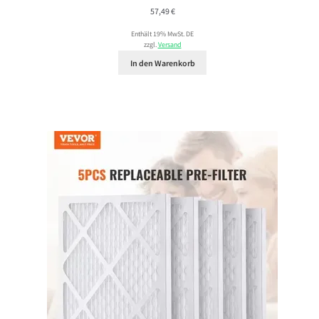
57,49
€
Enthält 19% MwSt. DE
zzgl.
Versand
In den Warenkorb