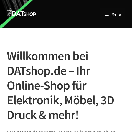
Zur
Zum
Menü
Navigation
Inhalt
springen
springen
Home
Unterm
Shop
öffnen
Willkommen bei
Mein Account
DATshop.de – Ihr
Kontakt
Online-Shop für
Elektronik, Möbel, 3D
Druck & mehr!