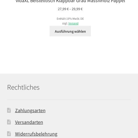
vidaXL Beistelltisch Klappbar Grau Massivholz Pappel
Preisspanne:
27,99
€
–
29,99
€
27,99 €
Enthält 19% MwSt. DE
bis
zzgl.
Versand
29,99 €
Ausführung wählen
Rechtliches
Zahlungsarten
Versandarten
Widerrufsbelehrung