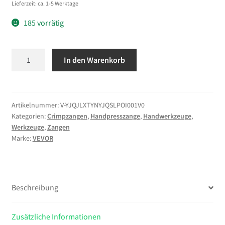
Lieferzeit: ca. 1-5 Werktage
185 vorrätig
VEVOR
In den Warenkorb
Solar
Crimpzange
Set
für
Artikelnummer:
V-YJQJLXTYNYJQSLPOI001V0
Kategorien:
Crimpzangen
,
Handpresszange
,
Handwerkzeuge
,
2,5-
Werkzeuge
,
Zangen
6
Marke:
VEVOR
mm²,
Crimpwerkzeug
mit
Metrischen
Beschreibung
&
AWG-
Zusätzliche Informationen
Markierungen,