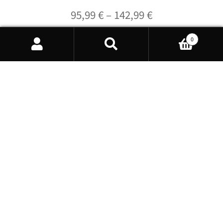
Preisspanne:
95,99
€
–
142,99
€
95,99 €
0
Enthält 19% MwSt. DE
bis
Products
zzgl.
Versand
search
142,99 €
Lieferzeit: ca. 1-5 Werktage
Weiterlesen
Rechtliches
Zahlungsarten