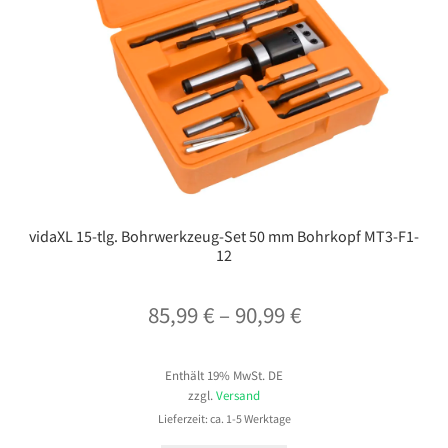
vidaXL 15-tlg. Bohrwerkzeug-Set 50 mm Bohrkopf MT3-F1-
12
Preisspanne:
85,99
€
–
90,99
€
85,99 €
Enthält 19% MwSt. DE
bis
zzgl.
Versand
90,99 €
Lieferzeit: ca. 1-5 Werktage