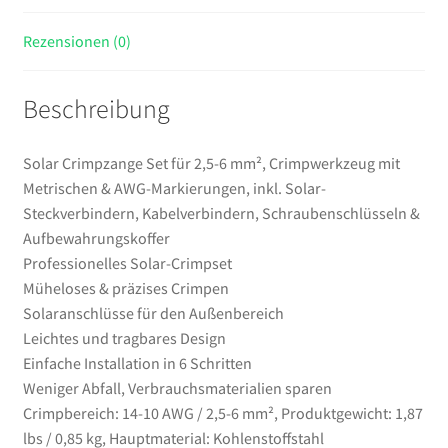
inkl.
Solar-
Rezensionen (0)
Steckverbindern,
Kabelverbindern,
Beschreibung
Schraubenschlüsseln
&
Aufbewahrungskoffer
Solar Crimpzange Set für 2,5-6 mm², Crimpwerkzeug mit
Menge
Metrischen & AWG-Markierungen, inkl. Solar-
Steckverbindern, Kabelverbindern, Schraubenschlüsseln &
Aufbewahrungskoffer
Professionelles Solar-Crimpset
Müheloses & präzises Crimpen
Solaranschlüsse für den Außenbereich
Leichtes und tragbares Design
Einfache Installation in 6 Schritten
Weniger Abfall, Verbrauchsmaterialien sparen
Crimpbereich: 14-10 AWG / 2,5-6 mm², Produktgewicht: 1,87
lbs / 0,85 kg, Hauptmaterial: Kohlenstoffstahl