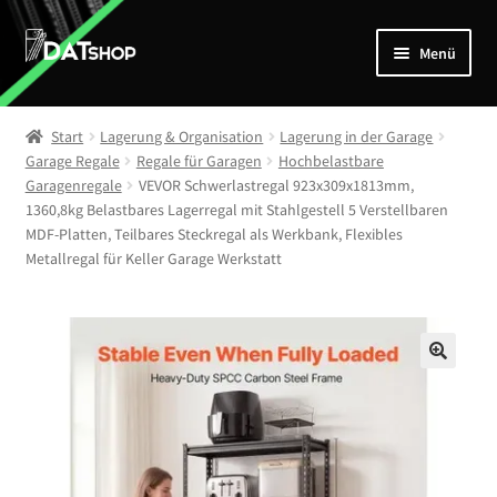
Zur
Zum
Menü
Navigation
Inhalt
springen
springen
Home
Start
Lagerung & Organisation
Lagerung in der Garage
Unterm
Garage Regale
Regale für Garagen
Hochbelastbare
Shop
Garagenregale
VEVOR Schwerlastregal 923x309x1813mm,
öffnen
1360,8kg Belastbares Lagerregal mit Stahlgestell 5 Verstellbaren
Mein Account
MDF-Platten, Teilbares Steckregal als Werkbank, Flexibles
Metallregal für Keller Garage Werkstatt
Kontakt