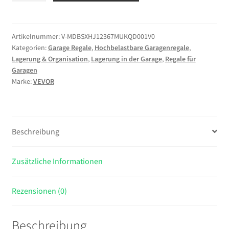
923x309x1813mm,
1360,8kg
Belastbares
Artikelnummer:
V-MDBSXHJ12367MUKQD001V0
Kategorien:
Garage Regale
,
Hochbelastbare Garagenregale
,
Lagerregal
Lagerung & Organisation
,
Lagerung in der Garage
,
Regale für
mit
Garagen
Stahlgestell
Marke:
VEVOR
5
Verstellbaren
MDF-
Platten,
Beschreibung
Teilbares
Steckregal
Zusätzliche Informationen
als
Werkbank,
Flexibles
Rezensionen (0)
Metallregal
für
Beschreibung
Keller