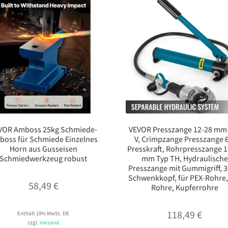
VOR Amboss 25kg Schmiede-
VEVOR Presszange 12-28 mm
boss für Schmiede Einzelnes
V, Crimpzange Presszange 6
Horn aus Gusseisen
Presskraft, Rohrpresszange 1
Schmiedwerkzeug robust
mm Typ TH, Hydraulische
Presszange mit Gummigriff, 3
Schwenkkopf, für PEX-Rohre,
58,49
€
Rohre, Kupferrohre
118,49
€
Enthält 19% MwSt. DE
zzgl.
Versand