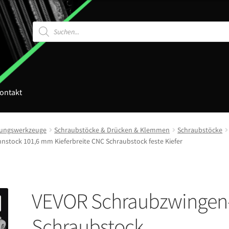
Products
search
ontakt
gungswerkzeuge
Schraubstöcke & Drücken & Klemmen
Schraubstöcke
stock 101,6 mm Kieferbreite CNC Schraubstock feste Kiefer
VEVOR Schraubzwingen
Schraubstock