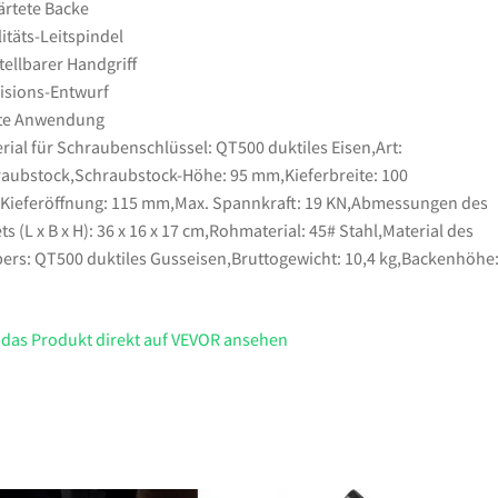
rtete Backe
itäts-Leitspindel
tellbarer Handgriff
isions-Entwurf
ite Anwendung
rial für Schraubenschlüssel: QT500 duktiles Eisen,Art:
aubstock,Schraubstock-Höhe: 95 mm,Kieferbreite: 100
ieferöffnung: 115 mm,Max. Spannkraft: 19 KN,Abmessungen des
ts (L x B x H): 36 x 16 x 17 cm,Rohmaterial: 45# Stahl,Material des
ers: QT500 duktiles Gusseisen,Bruttogewicht: 10,4 kg,Backenhöhe:
 das Produkt direkt auf VEVOR ansehen