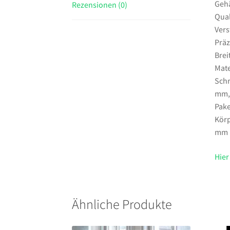
Gehä
Rezensionen (0)
Qual
Vers
Präz
Bre
Mate
Schr
mm,K
Pake
Körp
mm
Hier
Ähnliche Produkte