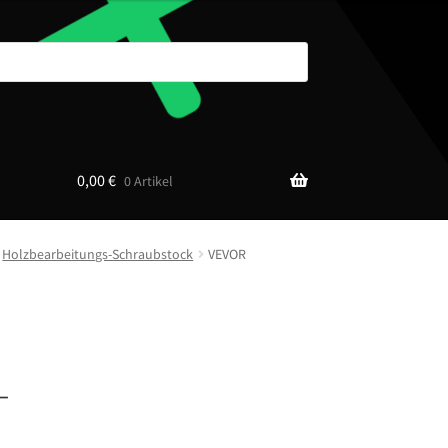
0,00
€
0 Artikel
Holzbearbeitungs-Schraubstock
VEVOR
-