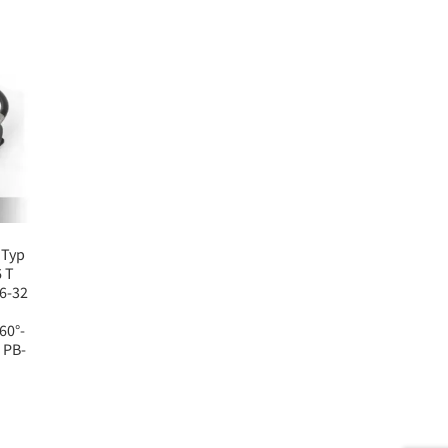
 Typ
 T
6-32
60°-
 PB-