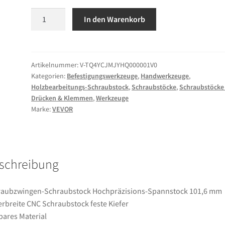
VEVOR
In den Warenkorb
Schraubzwingen-
Schraubstock
Hochpräzisions-
Spannstock
Artikelnummer:
V-TQ4YCJMJYHQ000001V0
Kategorien:
Befestigungswerkzeuge
,
Handwerkzeuge
,
101,6
Holzbearbeitungs-Schraubstock
,
Schraubstöcke
,
Schraubstöcke
mm
Drücken & Klemmen
,
Werkzeuge
Kieferbreite
Marke:
VEVOR
CNC
Schraubstock
feste
Kiefer
schreibung
Menge
raubzwingen-Schraubstock Hochpräzisions-Spannstock 101,6 mm
erbreite CNC Schraubstock feste Kiefer
bares Material