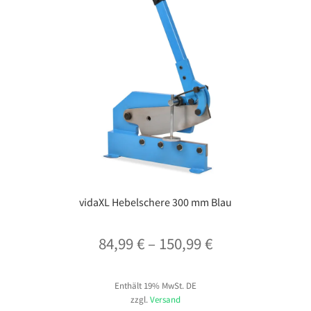
vidaXL Hebelschere 300 mm Blau
Preisspanne:
84,99
€
–
150,99
€
84,99 €
Enthält 19% MwSt. DE
bis
zzgl.
Versand