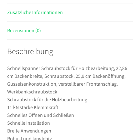
verstellbarer
Zusätzliche Informationen
Frontanschlag,
Werkbankschraubstock
Menge
Rezensionen (0)
Beschreibung
Schnellspanner Schraubstock für Holzbearbeitung, 22,86
cm Backenbreite, Schraubstock, 25,9 cm Backenöffnung,
Gusseisenkonstruktion, verstellbarer Frontanschlag,
Werkbankschraubstock
Schraubstock für die Holzbearbeitung
11 kN starke Klemmkraft
Schnelles Öffnen und Schließen
Schnelle Installation
Breite Anwendungen
Robust und langlebig