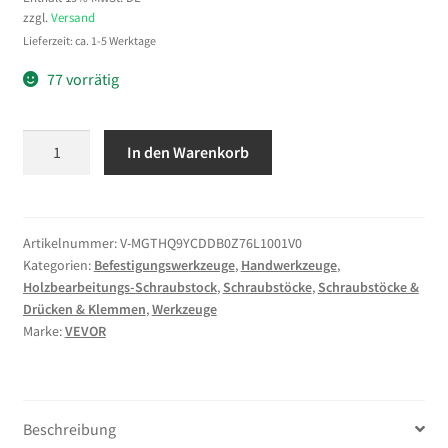
zzgl.
Versand
Lieferzeit: ca. 1-5 Werktage
77 vorrätig
VEVOR
In den Warenkorb
Schnellspanner
Schraubstock
für
Holzbearbeitung,
Artikelnummer:
V-MGTHQ9YCDDB0Z76L1001V0
Kategorien:
Befestigungswerkzeuge
,
Handwerkzeuge
,
22,86
Holzbearbeitungs-Schraubstock
,
Schraubstöcke
,
Schraubstöcke &
cm
Drücken & Klemmen
,
Werkzeuge
Backenbreite,
Marke:
VEVOR
Schraubstock,
25,9
cm
Backenöffnung,
Beschreibung
Gusseisenkonstruktion,