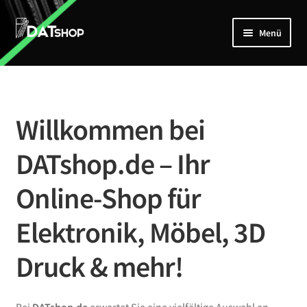
Zur
Zum
Menü
Navigation
Inhalt
springen
springen
Home
Unterm
Shop
öffnen
Willkommen bei
Mein Account
DATshop.de – Ihr
Kontakt
Online-Shop für
Elektronik, Möbel, 3D
Druck & mehr!