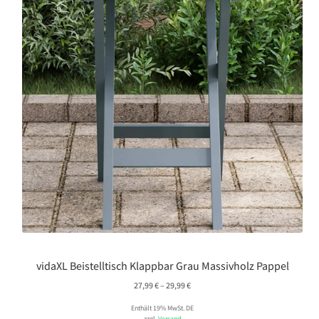
vidaXL Beistelltisch Klappbar Grau Massivholz Pappel
Preisspanne:
27,99
€
–
29,99
€
27,99 €
Enthält 19% MwSt. DE
bis