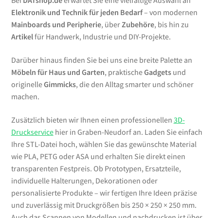
Bei
DATshop.de
erwartet Sie eine vielfältige Auswahl an
Elektronik und Technik für jeden Bedarf
– von modernen
Mainboards und Peripherie
, über
Zubehöre
, bis hin zu
Artikel
für Handwerk, Industrie und DIY-Projekte.
Darüber hinaus finden Sie bei uns eine breite Palette an
Möbeln für Haus und Garten
, praktische
Gadgets
und
originelle
Gimmicks
, die den Alltag smarter und schöner
machen.
Zusätzlich bieten wir Ihnen einen professionellen
3D-
Druckservice
hier in Graben-Neudorf an. Laden Sie einfach
Ihre STL-Datei hoch, wählen Sie das gewünschte Material
wie PLA, PETG oder ASA und erhalten Sie direkt einen
transparenten Festpreis. Ob Prototypen, Ersatzteile,
individuelle Halterungen, Dekorationen oder
personalisierte Produkte – wir fertigen Ihre Ideen präzise
und zuverlässig mit Druckgrößen bis 250 × 250 × 250 mm.
Auch das Scannen von Modellen und nachdrucken ist über