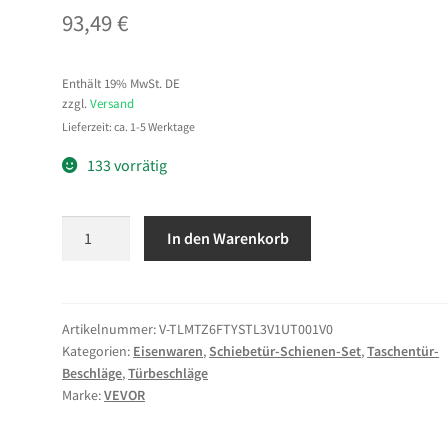
93,49
€
Enthält 19% MwSt. DE
zzgl.
Versand
Lieferzeit: ca. 1-5 Werktage
133 vorrätig
VEVOR
In den Warenkorb
Schiebetürbeschlag-
Set
1746
mm,
Artikelnummer:
V-TLMTZ6FTYSTL3V1UT001V0
Kategorien:
Eisenwaren
,
Schiebetür-Schienen-Set
,
Taschentür-
Schiebetürschiene
Beschläge
,
Türbeschläge
mit
Marke:
VEVOR
Soft-
Close