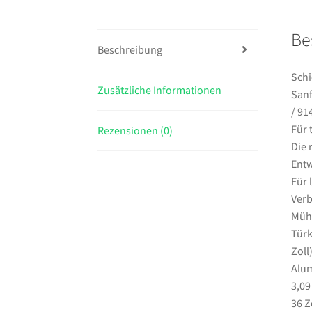
Be
Beschreibung
Schi
Zusätzliche Informationen
Sanf
/ 91
Für 
Rezensionen (0)
Die 
Entw
Für 
Verb
Mühe
Türk
Zoll
Alum
3,09
36 Z