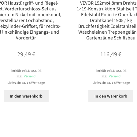
OR Haustürgriff- und Riegel-
VEVOR 152mx4,8mm Drahtse
t, Vordertürschloss-Set aus
1×19-Konstruktion Stahlseil 
niertem Nickel mit Innenknauf,
Edelstahl Polierte Oberfläc
verstellbarer Lochabstand,
Drahtkabel 1905,1kg
elzylinder-Griffset, für rechts-
Bruchfestigkeit Edelstahlseil
 linkshändige Eingangs- und
Wäscheleinen Treppengelän
Vordertür
Gartenzäune Schiffsbau
29,49
€
116,49
€
Enthält 19% MwSt. DE
Enthält 19% MwSt. DE
zzgl.
Versand
zzgl.
Versand
Lieferzeit: ca. 1-5 Werktage
Lieferzeit: ca. 1-5 Werktage
In den Warenkorb
In den Warenkorb