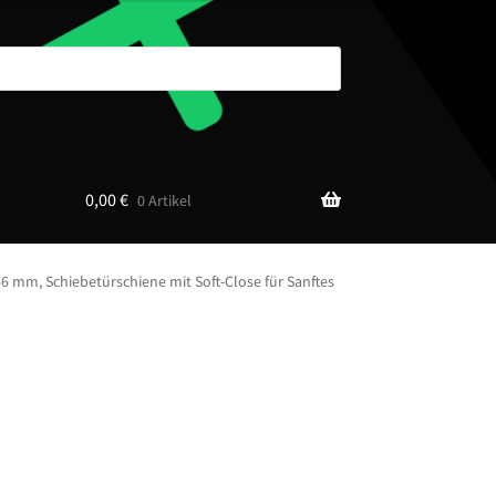
0,00
€
0 Artikel
 mm, Schiebetürschiene mit Soft-Close für Sanftes