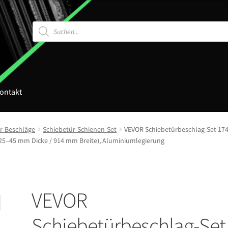
Products
search
ontakt
r-Beschläge
Schiebetür-Schienen-Set
VEVOR Schiebetürbeschlag-Set 1746
 (25–45 mm Dicke / 914 mm Breite), Aluminiumlegierung
VEVOR
Schiebetürbeschlag-Set