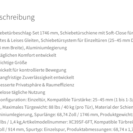
für
Sanftes
schreibung
&
Leises
Gleiten,
ebetürbeschlag-Set 1746 mm, Schiebetürschiene mit Soft-Close fü
Schiebetürsystem
tes & Leises Gleiten, Schiebetürsystem für Einzeltüren (25–45 mm 
für
4 mm Breite), Aluminiumlegierung
Einzeltüren
täglichen Komfort entwickelt
(25–
richtige Größe
45
ickelt für kontrollierte Bewegung
mm
langfristige Zuverlässigkeit entwickelt
Dicke
esserte Privatsphäre & Raumeffizienz
/
lose tägliche Nutzung
914
onfiguration: Einzeltür, Kompatible Türstärke: 25–45 mm (1 bis 1-3
mm
), Maximales Türgewicht: 88 lbs / 40 kg (pro Tür), Material der Schie
Breite),
iniumlegierung, Spurlänge: 68,74 Zoll / 1746 mm, Produktgewicht:
Aluminiumlegierung
 lbs / 1,4 kg,Artikelmodellnummer: XC39SF-6FT, Kompatible Türbrei
Menge
oll / 914 mm, Spurtyp: Einzelspur, Produktabmessungen: 68,74 x 1,