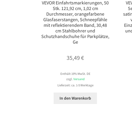
VEVOR Einfahrtsmarkierungen, 50
VEV
Stk. 121,92 cm, 1,02 cm
Se
Durchmesser, orangefarbene
sati
Glasfaserstangen, Schneepfähle
mit reflektierendem Band, 30,48
Einz
cm Stahlbohrer und
und
Schutzhandschuhe für Parkplätze,
Ge
35,49
€
Enthält 19% MwSt. DE
zzgl.
Versand
Lieferzeit: ca. 1-5 Werktage
In den Warenkorb