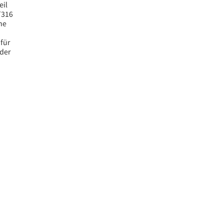
il
T316
he
 für
der