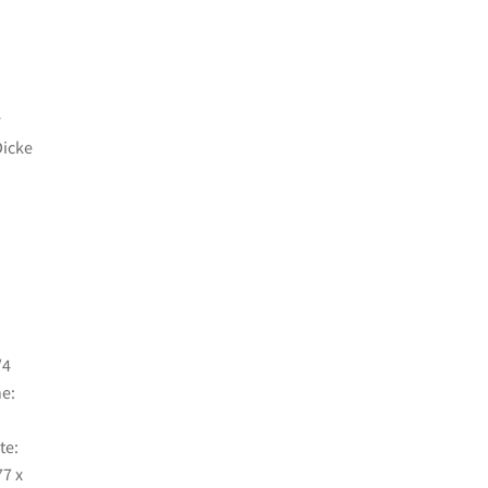
r
Dicke
/4
ne:
te:
77 x