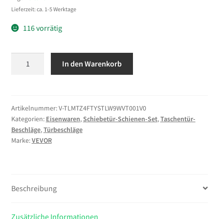
Lieferzeit: ca. 1-5 Werktage
116 vorrätig
VEVOR
In den Warenkorb
Schiebetürbeschlag-
Set
1135
mm,
Artikelnummer:
V-TLMTZ4FTYSTLW9WVT001V0
Kategorien:
Eisenwaren
,
Schiebetür-Schienen-Set
,
Taschentür-
Schiebetürschiene
Beschläge
,
Türbeschläge
mit
Marke:
VEVOR
Soft-
Close
für
Sanftes
Beschreibung
&
Leises
Zusätzliche Informationen
Gleiten,