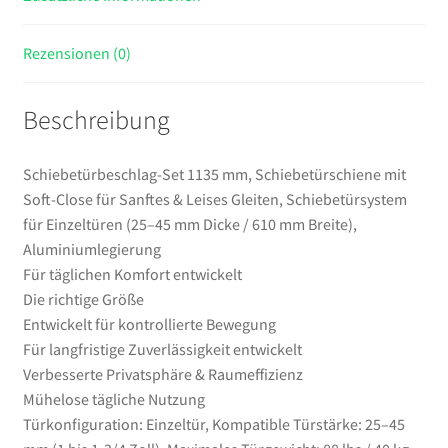
Schiebetürsystem
für
Rezensionen (0)
Einzeltüren
(25–
Beschreibung
45
mm
Dicke
Schiebetürbeschlag-Set 1135 mm, Schiebetürschiene mit
/
Soft-Close für Sanftes & Leises Gleiten, Schiebetürsystem
610
für Einzeltüren (25–45 mm Dicke / 610 mm Breite),
mm
Aluminiumlegierung
Breite),
Für täglichen Komfort entwickelt
Aluminiumlegierung
Die richtige Größe
Menge
Entwickelt für kontrollierte Bewegung
Für langfristige Zuverlässigkeit entwickelt
Verbesserte Privatsphäre & Raumeffizienz
Mühelose tägliche Nutzung
Türkonfiguration: Einzeltür, Kompatible Türstärke: 25–45