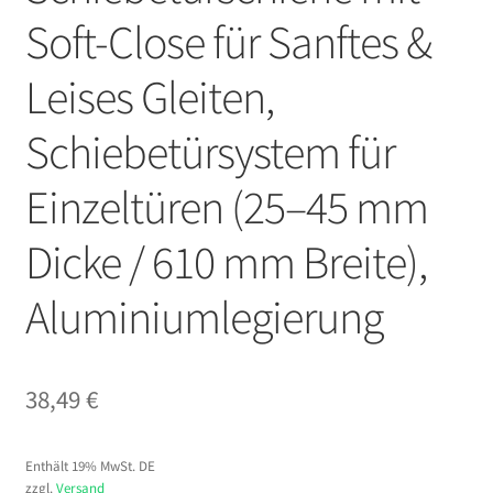
Soft-Close für Sanftes &
Leises Gleiten,
Schiebetürsystem für
Einzeltüren (25–45 mm
Dicke / 610 mm Breite),
Aluminiumlegierung
38,49
€
Enthält 19% MwSt. DE
zzgl.
Versand