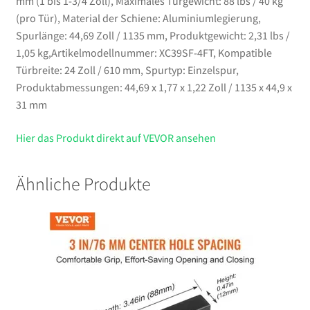
mm (1 bis 1-3/4 Zoll), Maximales Türgewicht: 88 lbs / 40 kg
(pro Tür), Material der Schiene: Aluminiumlegierung,
Spurlänge: 44,69 Zoll / 1135 mm, Produktgewicht: 2,31 lbs /
1,05 kg,Artikelmodellnummer: XC39SF-4FT, Kompatible
Türbreite: 24 Zoll / 610 mm, Spurtyp: Einzelspur,
Produktabmessungen: 44,69 x 1,77 x 1,22 Zoll / 1135 x 44,9 x
31 mm
Hier das Produkt direkt auf VEVOR ansehen
Ähnliche Produkte