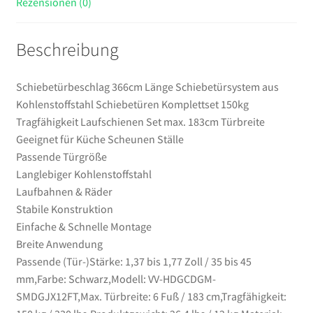
Rezensionen (0)
Geeignet
für
Beschreibung
Küche
Scheunen
Ställe
Schiebetürbeschlag 366cm Länge Schiebetürsystem aus
Menge
Kohlenstoffstahl Schiebetüren Komplettset 150kg
Tragfähigkeit Laufschienen Set max. 183cm Türbreite
Geeignet für Küche Scheunen Ställe
Passende Türgröße
Langlebiger Kohlenstoffstahl
Laufbahnen & Räder
Stabile Konstruktion
Einfache & Schnelle Montage
Breite Anwendung
Passende (Tür-)Stärke: 1,37 bis 1,77 Zoll / 35 bis 45
mm,Farbe: Schwarz,Modell: VV-HDGCDGM-
SMDGJX12FT,Max. Türbreite: 6 Fuß / 183 cm,Tragfähigkeit: