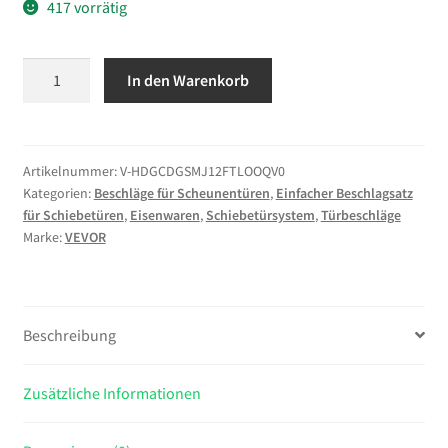
417 vorrätig
VEVOR
In den Warenkorb
Schiebetürbeschlag
366cm
Länge
Schiebetürsystem
Artikelnummer:
V-HDGCDGSMJ12FTLOOQV0
Kategorien:
Beschläge für Scheunentüren
,
Einfacher Beschlagsatz
aus
für Schiebetüren
,
Eisenwaren
,
Schiebetürsystem
,
Türbeschläge
Kohlenstoffstahl
Marke:
VEVOR
Schiebetüren
Komplettset
150kg
Tragfähigkeit
Beschreibung
Laufschienen
Set
Zusätzliche Informationen
max.
183cm
Türbreite