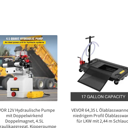
Rohrrahmentüren
Menge
VOR 12V Hydraulische Pumpe
VEVOR 64,35 L Ölablasswanne
mit Doppelwirkend
niedrigem Profil Ölablassw
Doppelmagnet, 4.5L
für LKW mit 2,44 m Schlau
raulikaggregat, Kipperpumpe