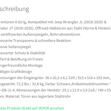
(2018-
schreibung
2026)
&
Gladiator
entüren 4-türig, Kompatibel mit Jeep Wrangler JL (2018-2026) &
JT
iator JT (2020-2026), Offroad-Halbtüren aus Stahl (Vorne & Hinten)
(2020-
zertifizierten Außenspiegeln, Rohrrahmentüren
2026),
esserte Transparenz & schnellere Reaktion
Offroad-
usive Seitenspiegel
Halbtüren
esserter Schutz & Stabilität
aus
ort & Belüftung im Freien
Stahl
ngerfreundliche Montage
(Vorne
älliges Grafikdesign
&
ssungen der Eingangstür: 36 x 20,3 x 4,1 Zoll / 915 x 516 x 103 mm,
Hinten)
ogewicht: 72,3 lbs / 32,8 kg, Farbe: Schwarz,Artikelmodellnummer: 
mit
DB-JL-4, Abmessungen der Hecktür: 29,1 x 21,9 x 3,9 Zoll / 740 x 55
DOT-
m, Material: Türen aus legiertem Stahlrohr
zertifizierten
Außenspiegeln,
 das Produkt direkt auf VEVOR ansehen