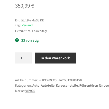
350,99
€
Enthält 19% MwSt. DE
zzgl.
Versand
Lieferzeit: ca. 1-5 Werktage
33 vorrätig
VEVOR
In den Warenkorb
Röhrentüren
4-
türig,
Kompatibel
Artikelnummer:
V-JPC4MCXSBTA2GJ12U001V0
Kategorien:
Auto
,
Autoteile
,
Karosserieteile
,
Röhrentüren für Je
mit
Marke:
VEVOR
Jeep
Wrangler
JL