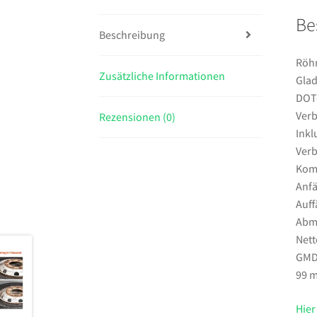
Be
Beschreibung
Röhr
Zusätzliche Informationen
Glad
DOT-
Verb
Rezensionen (0)
Inkl
Verb
Komf
Anfä
Auff
Abme
Nett
GMD-
99 m
Hier