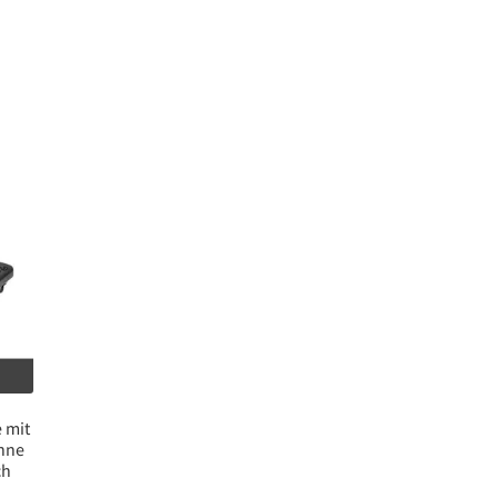
 mit
anne
ch