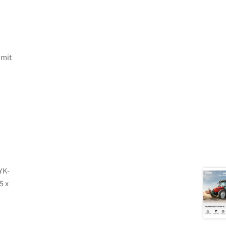
 mit
YK-
5 x