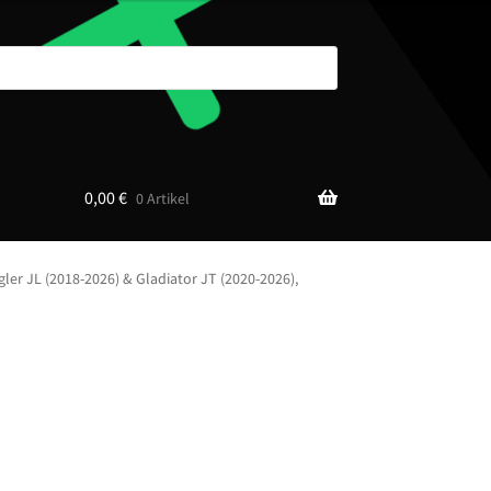
0,00
€
0 Artikel
er JL (2018-2026) & Gladiator JT (2020-2026),