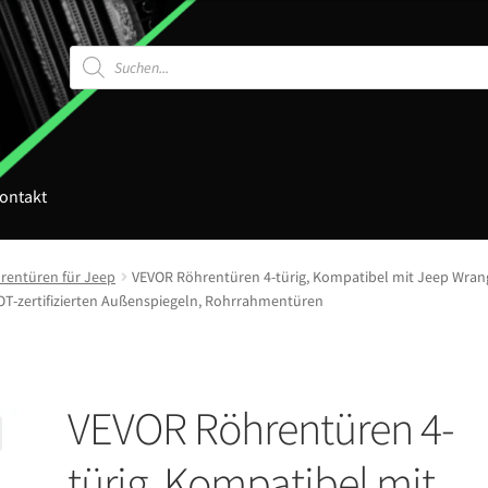
Products
search
ontakt
rentüren für Jeep
VEVOR Röhrentüren 4-türig, Kompatibel mit Jeep Wrangl
DOT-zertifizierten Außenspiegeln, Rohrrahmentüren
VEVOR Röhrentüren 4-
türig, Kompatibel mit