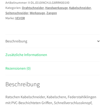
Federstahlklingen
Artikelnummer:
V-DLJD10INCHJLG8RRK001V0
Kategorien:
Drahtschneider
,
Handwerkzeuge
,
Kabelschneider
,
mit
Seitenschneider
,
Werkzeuge
,
Zangen
PVC-
Marke:
VEVOR
Beschichteten
Griffen,
Schnellverschlussknopf,
Drahtschere
Beschreibung
zum
Schneiden
Zusätzliche Informationen
von
Kupfer-
&
Rezensionen (0)
Aluminiumkabeln
bis
Beschreibung
zu
240
mm²
Ratschen Kabelschneider, Kabelschere, Federstahlklingen
Menge
mit PVC-Beschichteten Griffen, Schnellverschlussknopf,