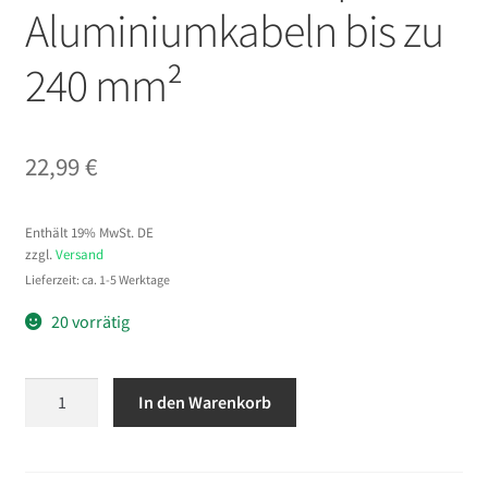
Aluminiumkabeln bis zu
240 mm²
22,99
€
Enthält 19% MwSt. DE
zzgl.
Versand
Lieferzeit: ca. 1-5 Werktage
20 vorrätig
VEVOR
In den Warenkorb
Ratschen
Kabelschneider,
Kabelschere,