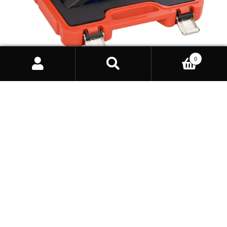
0
Products
search
vidaXL Motoreinstellwerkzeug-Set für VAG 4.0
22,99
€
Enthält 19% MwSt. DE
zzgl.
Versand
Lieferzeit: ca. 1-5 Werktage
In den Warenkorb