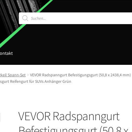
Products
search
ontakt
keil Spann-Set
VEVOR Radspanngurt Befestigungsgurt (50,8 x 2438,4 mm) m
sgurt Reifengurt für SUVs Anhänger Grün
VEVOR Radspanngurt
Befestigungsgurt (50,8 x