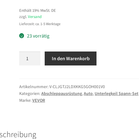
Enthält 19% MwSt. DE
zzgl.
Versand
Lieferzeit: ca. 1-5 Werktage
23 vorrätig
VEVOR
In den Warenkorb
Radspanngurt
Befestigungsgurt
(50,8
x
Artikelnummer:
V-CLJGTJ2LDXKKG5GOH001V0
Kategorien:
Abschleppausrüstung
,
Auto
,
Unterlegkeil Spann-Set
2438,4
Marke:
VEVOR
mm)
mit
Schnalle
&
schreibung
1986,73