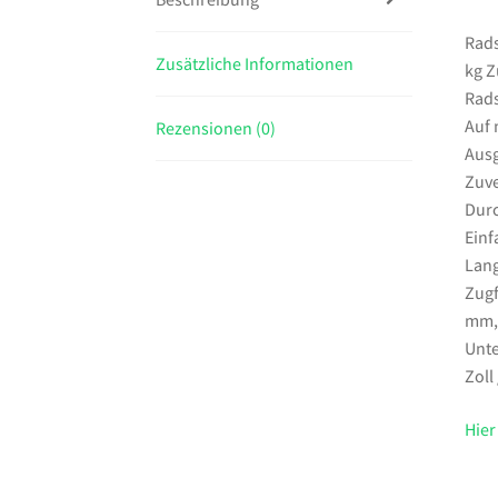
Rads
Zusätzliche Informationen
kg Z
Rads
Auf 
Rezensionen (0)
Aus
Zuve
Durc
Einf
Lang
Zugf
mm,N
Unte
Zoll
Hier