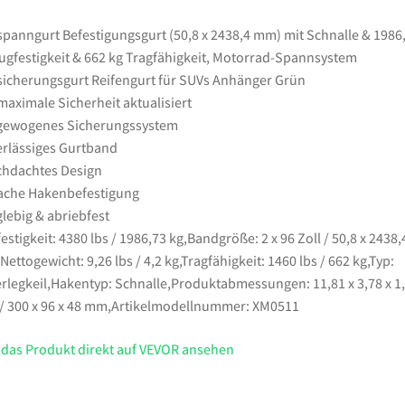
kg
Zugfestigkeit
panngurt Befestigungsgurt (50,8 x 2438,4 mm) mit Schnalle & 1986
&
ugfestigkeit & 662 kg Tragfähigkeit, Motorrad-Spannsystem
662
icherungsgurt Reifengurt für SUVs Anhänger Grün
kg
maximale Sicherheit aktualisiert
Tragfähigkeit,
gewogenes Sicherungssystem
Motorrad-
rlässiges Gurtband
Spannsystem
hdachtes Design
Radsicherungsgurt
ache Hakenbefestigung
Reifengurt
lebig & abriebfest
für
estigkeit: 4380 lbs / 1986,73 kg,Bandgröße: 2 x 96 Zoll / 50,8 x 2438,
SUVs
ettogewicht: 9,26 lbs / 4,2 kg,Tragfähigkeit: 1460 lbs / 662 kg,Typ:
Anhänger
rlegkeil,Hakentyp: Schnalle,Produktabmessungen: 11,81 x 3,78 x 1
Grün
 / 300 x 96 x 48 mm,Artikelmodellnummer: XM0511
Menge
 das Produkt direkt auf VEVOR ansehen