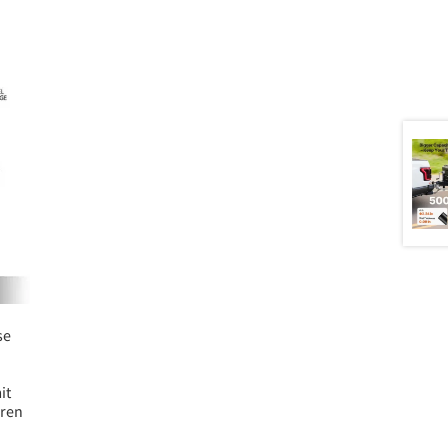
se
it
oren