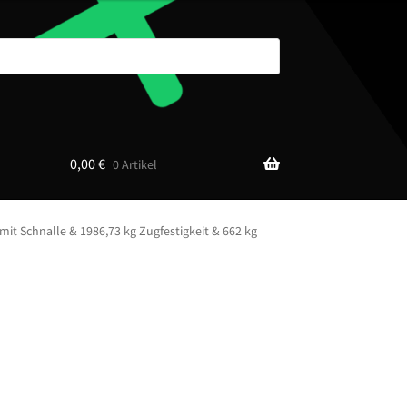
0,00
€
0 Artikel
it Schnalle & 1986,73 kg Zugfestigkeit & 662 kg