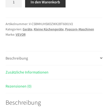
In den Warenkorb
Popcornmaschine
Popcornautomat
mit
Kessel
Artikelnummer:
V-CSBMHJHS8OZWX2BT6001V2
Kategorien:
Geräte
,
Kleine Küchengeräte
,
Popcorn-Maschinen
&
Marke:
VEVOR
Wagen,
800
W
kommerzieller
Beschreibung
Popcornmaker,
48
Tassen
Zusätzliche Informationen
pro
Ladung,
Rezensionen (0)
mit
2-
Beschreibung
Tasten-
Bedienung,