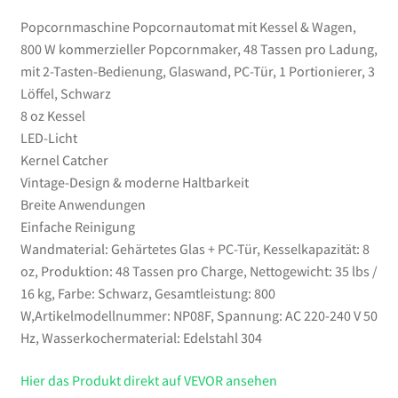
Glaswand,
Popcornmaschine Popcornautomat mit Kessel & Wagen,
PC-
800 W kommerzieller Popcornmaker, 48 Tassen pro Ladung,
Tür,
mit 2-Tasten-Bedienung, Glaswand, PC-Tür, 1 Portionierer, 3
1
Löffel, Schwarz
Portionierer,
8 oz Kessel
3
LED-Licht
Löffel,
Kernel Catcher
Schwarz
Vintage-Design & moderne Haltbarkeit
Menge
Breite Anwendungen
Einfache Reinigung
Wandmaterial: Gehärtetes Glas + PC-Tür, Kesselkapazität: 8
oz, Produktion: 48 Tassen pro Charge, Nettogewicht: 35 lbs /
16 kg, Farbe: Schwarz, Gesamtleistung: 800
W,Artikelmodellnummer: NP08F, Spannung: AC 220-240 V 50
Hz, Wasserkochermaterial: Edelstahl 304
Hier das Produkt direkt auf VEVOR ansehen