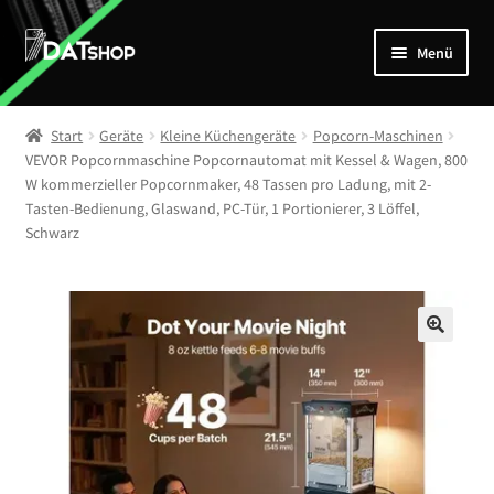
Zur
Zum
Menü
Navigation
Inhalt
springen
springen
Home
Start
Geräte
Kleine Küchengeräte
Popcorn-Maschinen
Unterm
VEVOR Popcornmaschine Popcornautomat mit Kessel & Wagen, 800
Shop
W kommerzieller Popcornmaker, 48 Tassen pro Ladung, mit 2-
öffnen
Tasten-Bedienung, Glaswand, PC-Tür, 1 Portionierer, 3 Löffel,
Mein Account
Schwarz
Kontakt