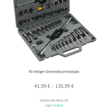
45-teiliger Gewindeschneidsatz
Preisspanne:
41,99
€
–
130,99
€
41,99 €
Enthält 19% MwSt. DE
bis
zzgl.
Versand