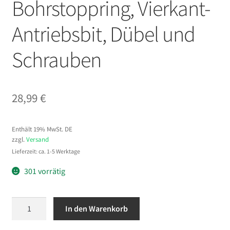
Bohrstoppring, Vierkant-
Antriebsbit, Dübel und
Schrauben
28,99
€
Enthält 19% MwSt. DE
zzgl.
Versand
Lieferzeit: ca. 1-5 Werktage
301 vorrätig
VEVOR
In den Warenkorb
Pocket
Hole