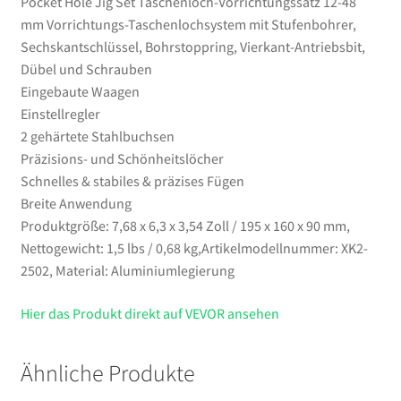
Pocket Hole Jig Set Taschenloch-Vorrichtungssatz 12-48
Menge
mm Vorrichtungs-Taschenlochsystem mit Stufenbohrer,
Sechskantschlüssel, Bohrstoppring, Vierkant-Antriebsbit,
Dübel und Schrauben
Eingebaute Waagen
Einstellregler
2 gehärtete Stahlbuchsen
Präzisions- und Schönheitslöcher
Schnelles & stabiles & präzises Fügen
Breite Anwendung
Produktgröße: 7,68 x 6,3 x 3,54 Zoll / 195 x 160 x 90 mm,
Nettogewicht: 1,5 lbs / 0,68 kg,Artikelmodellnummer: XK2-
2502, Material: Aluminiumlegierung
Hier das Produkt direkt auf VEVOR ansehen
Ähnliche Produkte