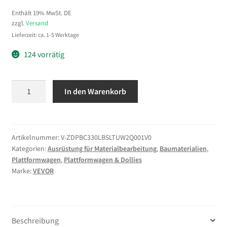
Enthält 19% MwSt. DE
zzgl.
Versand
Lieferzeit: ca. 1-5 Werktage
124 vorrätig
VEVOR
In den Warenkorb
Plattformwagen
Klappbar
150kg,
Transportwagen
Artikelnummer:
V-ZDPBC330LBSLTUW2Q001V0
Kategorien:
Ausrüstung für Materialbearbeitung
,
Baumaterialien
,
mit
Plattformwagen
,
Plattformwagen & Dollies
Lenkrolle,
Marke:
VEVOR
Handwagen
mit
Rutschfester
Ladefläche
Beschreibung
&