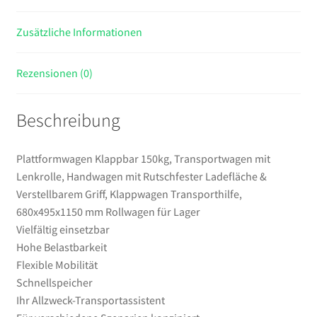
Verstellbarem
Zusätzliche Informationen
Griff,
Klappwagen
Transporthilfe,
Rezensionen (0)
680x495x1150
mm
Beschreibung
Rollwagen
für
Lager
Plattformwagen Klappbar 150kg, Transportwagen mit
Menge
Lenkrolle, Handwagen mit Rutschfester Ladefläche &
Verstellbarem Griff, Klappwagen Transporthilfe,
680x495x1150 mm Rollwagen für Lager
Vielfältig einsetzbar
Hohe Belastbarkeit
Flexible Mobilität
Schnellspeicher
Ihr Allzweck-Transportassistent