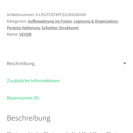
für
142
Artikelnummer:
V-LPJJTZST8PCS31NS1002V0
Kategorien:
Aufbewahrung im Freien
,
Lagerung & Organisation
,
x
Pergola-Halterung
,
Schatten-Strukturen
142
Marke:
VEVOR
mm
Pfosten,
inkl.
4
Beschreibung
Stk.3-
Wege-
Zusätzliche Informationen
Hochleistungs-
Eckhalterung
&
Rezensionen (0)
4
Stk.
Beschreibung
Pfostenträger,
Pergola-
Halterung-