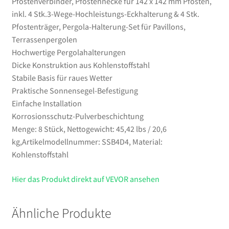
Pfostenverbinder, Pfostennecke für 142 x 142 mm Pfosten,
Set
inkl. 4 Stk.3-Wege-Hochleistungs-Eckhalterung & 4 Stk.
für
Pfostenträger, Pergola-Halterung-Set für Pavillons,
Pavillons,
Terrassenpergolen
Terrassenpergolen
Hochwertige Pergolahalterungen
Menge
Dicke Konstruktion aus Kohlenstoffstahl
Stabile Basis für raues Wetter
Praktische Sonnensegel-Befestigung
Einfache Installation
Korrosionsschutz-Pulverbeschichtung
Menge: 8 Stück, Nettogewicht: 45,42 lbs / 20,6
kg,Artikelmodellnummer: SSB4D4, Material:
Kohlenstoffstahl
Hier das Produkt direkt auf VEVOR ansehen
Ähnliche Produkte