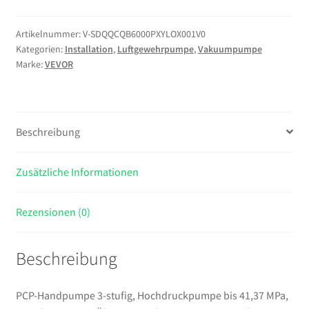
3-
stufig,
Artikelnummer:
V-SDQQCQB6000PXYLOX001V0
Kategorien:
Installation
,
Luftgewehrpumpe
,
Vakuumpumpe
Hochdruckpumpe
Marke:
VEVOR
bis
41,37
MPa,
Standpumpe
Beschreibung
mit
Öl-
Wasser-
Zusätzliche Informationen
Filter,
Manometer
Rezensionen (0)
und
Edelstahlgehäuse,
Beschreibung
für
Luftgewehre,
Paintball,
PCP-Handpumpe 3-stufig, Hochdruckpumpe bis 41,37 MPa,
Reifenbefüllung