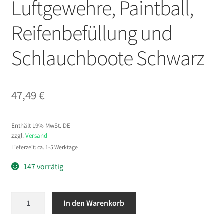
Luftgewehre, Paintball,
Reifenbefüllung und
Schlauchboote Schwarz
47,49
€
Enthält 19% MwSt. DE
zzgl.
Versand
Lieferzeit: ca. 1-5 Werktage
147 vorrätig
VEVOR
In den Warenkorb
PCP-
Handpumpe