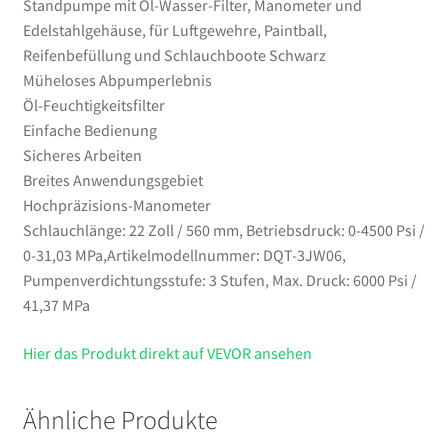
Standpumpe mit Öl-Wasser-Filter, Manometer und
und
Edelstahlgehäuse, für Luftgewehre, Paintball,
Schlauchboote
Reifenbefüllung und Schlauchboote Schwarz
Schwarz
Müheloses Abpumperlebnis
Menge
Öl-Feuchtigkeitsfilter
Einfache Bedienung
Sicheres Arbeiten
Breites Anwendungsgebiet
Hochpräzisions-Manometer
Schlauchlänge: 22 Zoll / 560 mm, Betriebsdruck: 0-4500 Psi /
0-31,03 MPa,Artikelmodellnummer: DQT-3JW06,
Pumpenverdichtungsstufe: 3 Stufen, Max. Druck: 6000 Psi /
41,37 MPa
Hier das Produkt direkt auf VEVOR ansehen
Ähnliche Produkte