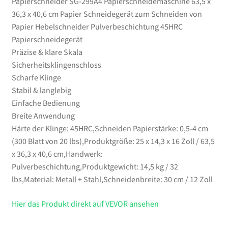
Papierschneider SG-299A4 Papierschneidemaschine 63,5 x
Menge
36,3 x 40,6 cm Papier Schneidegerät zum Schneiden von
Papier Hebelschneider Pulverbeschichtung 45HRC
Papierschneidegerät
Präzise & klare Skala
Sicherheitsklingenschloss
Scharfe Klinge
Stabil & langlebig
Einfache Bedienung
Breite Anwendung
Härte der Klinge: 45HRC,Schneiden Papierstärke: 0,5-4 cm
(300 Blatt von 20 lbs),Produktgröße: 25 x 14,3 x 16 Zoll / 63,5
x 36,3 x 40,6 cm,Handwerk:
Pulverbeschichtung,Produktgewicht: 14,5 kg / 32
lbs,Material: Metall + Stahl,Schneidenbreite: 30 cm / 12 Zoll
Hier das Produkt direkt auf VEVOR ansehen