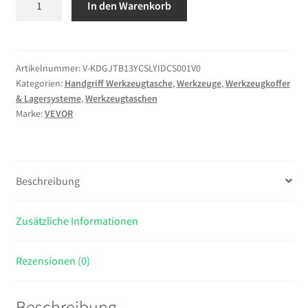
In den Warenkorb
Offene
Werkzeugtasche
33x20x25cm,
Aufbewahrungstasche
Artikelnummer:
V-KDGJTB13YCSLYIDCS001V0
Kategorien:
Handgriff Werkzeugtasche
,
Werkzeuge
,
Werkzeugkoffer
mit
& Lagersysteme
,
Werkzeugtaschen
14
Marke:
VEVOR
Innen-
&
19
Außenfächern,
Beschreibung
Wasserfester
Werkzeug-
Zusätzliche Informationen
Organizer
aus
Polyester
Rezensionen (0)
mit
Schultergurt
Beschreibung
&