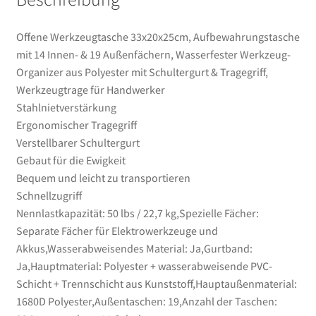
Tragegriff,
Werkzeugtrage
Offene Werkzeugtasche 33x20x25cm, Aufbewahrungstasche
für
mit 14 Innen- & 19 Außenfächern, Wasserfester Werkzeug-
Handwerker
Organizer aus Polyester mit Schultergurt & Tragegriff,
Menge
Werkzeugtrage für Handwerker
Stahlnietverstärkung
Ergonomischer Tragegriff
Verstellbarer Schultergurt
Gebaut für die Ewigkeit
Bequem und leicht zu transportieren
Schnellzugriff
Nennlastkapazität: 50 lbs / 22,7 kg,Spezielle Fächer:
Separate Fächer für Elektrowerkzeuge und
Akkus,Wasserabweisendes Material: Ja,Gurtband:
Ja,Hauptmaterial: Polyester + wasserabweisende PVC-
Schicht + Trennschicht aus Kunststoff,Hauptaußenmaterial:
1680D Polyester,Außentaschen: 19,Anzahl der Taschen: