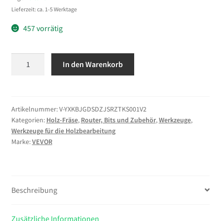
Lieferzeit: ca. 1-5 Werktage
457 vorrätig
VEVOR
In den Warenkorb
Oberfräse,
710
W,
Drehzahlregulierung,
Artikelnummer:
V-YXKBJGDSDZJSRZTKS001V2
Kategorien:
Holz-Fräse
,
Router, Bits und Zubehör
,
Werkzeuge
,
Kantenfräse
Werkzeuge für die Holzbearbeitung
mit
Marke:
VEVOR
Fester
Basis
&
Staubabsaugung,
Beschreibung
Parallelanschlag,
Fräsmaschine
Zusätzliche Informationen
für