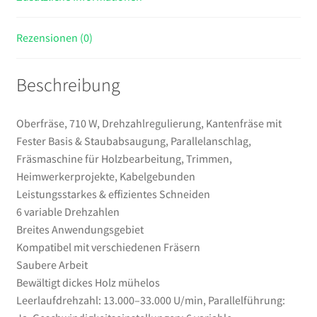
Holzbearbeitung,
Trimmen,
Rezensionen (0)
Heimwerkerprojekte,
Kabelgebunden
Beschreibung
Menge
Oberfräse, 710 W, Drehzahlregulierung, Kantenfräse mit
Fester Basis & Staubabsaugung, Parallelanschlag,
Fräsmaschine für Holzbearbeitung, Trimmen,
Heimwerkerprojekte, Kabelgebunden
Leistungsstarkes & effizientes Schneiden
6 variable Drehzahlen
Breites Anwendungsgebiet
Kompatibel mit verschiedenen Fräsern
Saubere Arbeit
Bewältigt dickes Holz mühelos
Leerlaufdrehzahl: 13.000–33.000 U/min, Parallelführung: