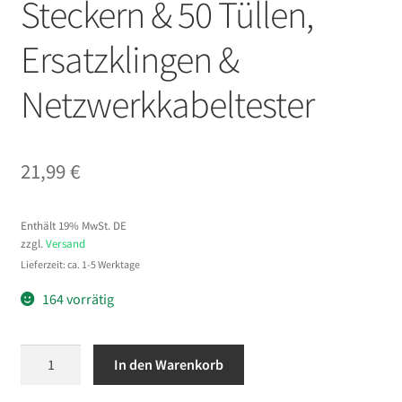
Steckern & 50 Tüllen,
Ersatzklingen &
Netzwerkkabeltester
21,99
€
Enthält 19% MwSt. DE
zzgl.
Versand
Lieferzeit: ca. 1-5 Werktage
164 vorrätig
VEVOR
In den Warenkorb
Netzwerk
Werkzeug