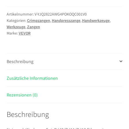
Set,
RJ45/RJ11/RJ12
Artikelnummer:
V-YJQ2822AWG4POKOQC001V0
Kategorien:
Crimpzangen
,
Handpresszange
,
Handwerkzeuge
,
Ethernet-
Werkzeuge
,
Zangen
Crimpzange-
Marke:
VEVOR
Set
für
4/6/8-
Polige
Beschreibung
Modularstecker,
mit
Zusätzliche Informationen
Mini-
Abisolierzange,
50
Rezensionen (0)
Steckern
&
Beschreibung
50
Tüllen,
Ersatzklingen