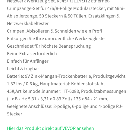
Netzwerk Werkzeug Set, RJ45/RJ11/RJ12 Ethernet-
&
Crimpzange-Set für 4/6/8-Polige Modularstecker, mit Mini-
Netzwerkkabeltester
Abisolierzange, 50 Steckern & 50 Tüllen, Ersatzklingen &
Menge
Netzwerkkabeltester
Crimpen, Abisolieren & Schneiden wie ein Profi
Entsorgen Sie Ihre unordentliche Werkzeugkiste
Geschmiedet für höchste Beanspruchung
Keine Extras erforderlich
Einfach für Anfänger
Leicht & tragbar
Batterie: 9V Zink-Mangan-Trockenbatterie, Produktgewicht:
1,32 lbs / 0,6 kg, Hauptmaterial: Kohlenstoffstahl
45#,Artikelmodellnummer: HT-6088, Produktabmessungen
(L x B x H): 5,31 x 3,31 x 0,83 Zoll / 135 x 84 x 21 mm,
Geeignete Anschlüsse: 8-polige, 6-polige und 4-polige RJ-
Stecker
Hier das Produkt direkt auf VEVOR ansehen