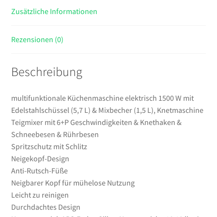
(1,5
Zusätzliche Informationen
L),
Knetmaschine
Rezensionen (0)
Teigmixer
mit
Beschreibung
6+P
Geschwindigkeiten
&
multifunktionale Küchenmaschine elektrisch 1500 W mit
Knethaken
Edelstahlschüssel (5,7 L) & Mixbecher (1,5 L), Knetmaschine
&
Teigmixer mit 6+P Geschwindigkeiten & Knethaken &
Schneebesen
Schneebesen & Rührbesen
&
Spritzschutz mit Schlitz
Rührbesen
Neigekopf-Design
Menge
Anti-Rutsch-Füße
Neigbarer Kopf für mühelose Nutzung
Leicht zu reinigen
Durchdachtes Design