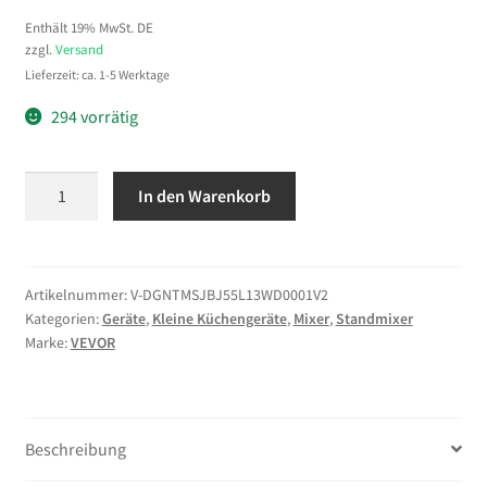
Enthält 19% MwSt. DE
zzgl.
Versand
Lieferzeit: ca. 1-5 Werktage
294 vorrätig
VEVOR
In den Warenkorb
multifunktionale
Küchenmaschine
elektrisch
1500
Artikelnummer:
V-DGNTMSJBJ55L13WD0001V2
Kategorien:
Geräte
,
Kleine Küchengeräte
,
Mixer
,
Standmixer
W
Marke:
VEVOR
mit
Edelstahlschüssel
(5,7
L)
Beschreibung
&
Mixbecher