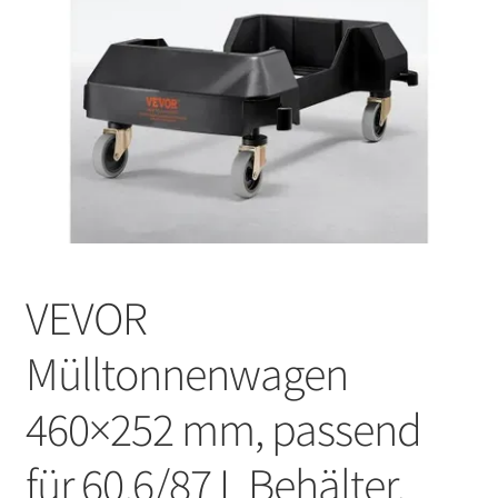
VEVOR
Mülltonnenwagen
460×252 mm, passend
für 60,6/87 L Behälter,