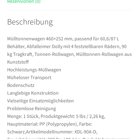
Rezensionen (0)
kg
Tragkraft,
Beschreibung
Tonnen-
Rollwagen,
Mülltonnen-
Mülltonnenwagen 460×252 mm, passend für 60,6/87 L
Rollwagen
Behälter, Abfalleimer Dolly mit 4 feststellbaren Rädern, 90
aus
kg Tragkraft, Tonnen-Rollwagen, Mülltonnen-Rollwagen aus
Kunststoff
Kunststoff
Menge
Hochleistungs-Müllwagen
Müheloser Transport
Bodenschutz
Langlebige Konstruktion
Vielseitige Einsatzmöglichkeiten
Problemlose Reinigung
Menge: 1 Stück, Produktgewicht: 5 lbs / 2,26 kg,
Hauptmaterial: PP (Polypropylen), Farbe:
Schwarz,Artikelmodellnummer: XDL-90A-D,