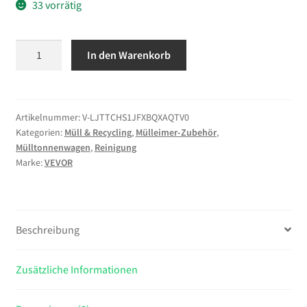
33 vorrätig
VEVOR
In den Warenkorb
Mülltonnenwagen
460x252
mm,
passend
Artikelnummer:
V-LJTTCHS1JFXBQXAQTV0
Kategorien:
Müll & Recycling
,
Mülleimer-Zubehör
,
für
Mülltonnenwagen
,
Reinigung
60,6/87
Marke:
VEVOR
L
Behälter,
Abfalleimer
Dolly
Beschreibung
mit
4
Zusätzliche Informationen
feststellbaren
Rädern,
90