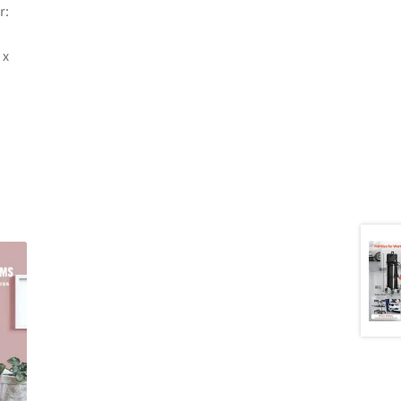
r:
 x