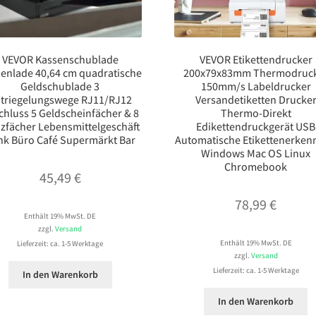
VEVOR Kassenschublade
VEVOR Etikettendrucker
enlade 40,64 cm quadratische
200x79x83mm Thermodruc
Geldschublade 3
150mm/s Labeldrucker
triegelungswege RJ11/RJ12
Versandetiketten Drucke
chluss 5 Geldscheinfächer & 8
Thermo-Direkt
zfächer Lebensmittelgeschäft
Edikettendruckgerät USB
nk Büro Café Supermärkt Bar
Automatische Etikettenerke
Windows Mac OS Linux
Chromebook
45,49
€
78,99
€
Enthält 19% MwSt. DE
zzgl.
Versand
Enthält 19% MwSt. DE
Lieferzeit: ca. 1-5 Werktage
zzgl.
Versand
Lieferzeit: ca. 1-5 Werktage
In den Warenkorb
In den Warenkorb