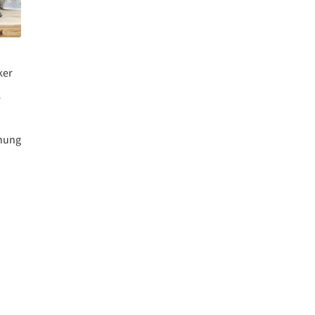
ker
r
nnung