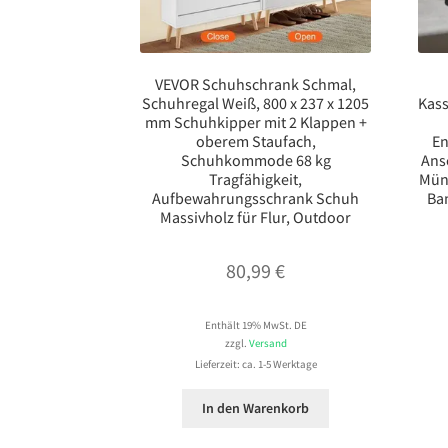
VEVOR Schuhschrank Schmal,
Schuhregal Weiß, 800 x 237 x 1205
Kass
mm Schuhkipper mit 2 Klappen +
oberem Staufach,
En
Schuhkommode 68 kg
Ans
Tragfähigkeit,
Mün
Aufbewahrungsschrank Schuh
Ba
Massivholz für Flur, Outdoor
80,99
€
Enthält 19% MwSt. DE
zzgl.
Versand
Lieferzeit: ca. 1-5 Werktage
In den Warenkorb