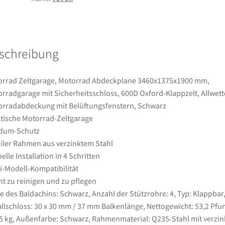
Motorradgarage
mit
Sicherheitsschloss,
600D
schreibung
Oxford-
Klappzelt,
Allwetter-
rrad Zeltgarage, Motorrad Abdeckplane 3460x1375x1900 mm,
Motorradabdeckung
rradgarage mit Sicherheitsschloss, 600D Oxford-Klappzelt, Allwett
mit
rradabdeckung mit Belüftungsfenstern, Schwarz
Belüftungsfenstern,
tische Motorrad-Zeltgarage
Schwarz
dum-Schutz
Menge
iler Rahmen aus verzinktem Stahl
elle Installation in 4 Schritten
i-Modell-Kompatibilität
ht zu reinigen und zu pflegen
e des Baldachins: Schwarz, Anzahl der Stützrohre: 4, Typ: Klappbar
llschloss: 30 x 30 mm / 37 mm Balkenlänge, Nettogewicht: 53,2 Pfu
5 kg, Außenfarbe: Schwarz, Rahmenmaterial: Q235-Stahl mit verzin