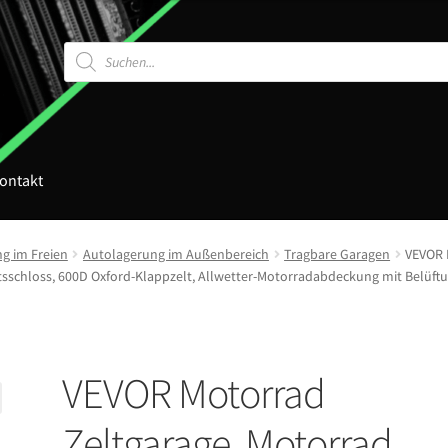
Products
search
ontakt
g im Freien
Autolagerung im Außenbereich
Tragbare Garagen
VEVOR 
sschloss, 600D Oxford-Klappzelt, Allwetter-Motorradabdeckung mit Belüft
VEVOR Motorrad
Zeltgarage, Motorrad