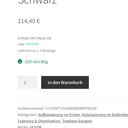
114,49
€
Enthält 19% MwSt. DE
zzgl.
Versand
Lieferzeit: ca. 1-5 Werktage
229 vorrätig
VEVOR
In den Warenkorb
Motorrad
Zeltgarage,
Motorrad
Abdeckplane
Artikelnummer:
V-FZSMTCPXH000B3MVP001V0
Kategorien:
Aufbewahrung im Freien
,
Autolagerung im Außenbe
3460x1375x1900
Lagerung & Organisation
,
Tragbare Garagen
mm,
Marke:
VEVOR