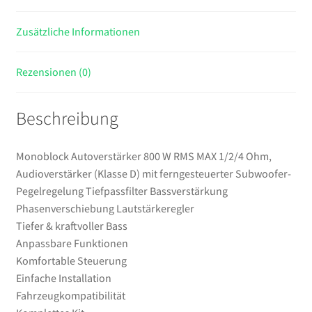
mit
Zusätzliche Informationen
ferngesteuerter
Subwoofer-
Pegelregelung
Rezensionen (0)
Tiefpassfilter
Bassverstärkung
Beschreibung
Phasenverschiebung
Lautstärkeregler
Menge
Monoblock Autoverstärker 800 W RMS MAX 1/2/4 Ohm,
Audioverstärker (Klasse D) mit ferngesteuerter Subwoofer-
Pegelregelung Tiefpassfilter Bassverstärkung
Phasenverschiebung Lautstärkeregler
Tiefer & kraftvoller Bass
Anpassbare Funktionen
Komfortable Steuerung
Einfache Installation
Fahrzeugkompatibilität