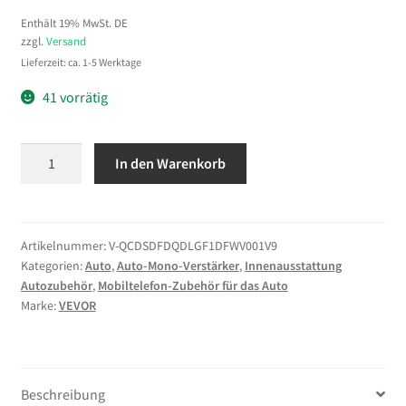
Enthält 19% MwSt. DE
zzgl.
Versand
Lieferzeit: ca. 1-5 Werktage
41 vorrätig
VEVOR
In den Warenkorb
Monoblock
Autoverstärker
800
W
Artikelnummer:
V-QCDSDFDQDLGF1DFWV001V9
Kategorien:
Auto
,
Auto-Mono-Verstärker
,
Innenausstattung
RMS
Autozubehör
,
Mobiltelefon-Zubehör für das Auto
MAX
Marke:
VEVOR
1/2/4
Ohm,
Audioverstärker
(Klasse
Beschreibung
D)