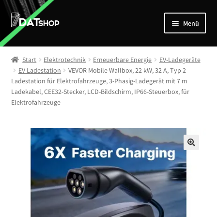
Zur
Zum
Menü
Navigation
Inhalt
springen
springen
Home
Start
Elektrotechnik
Erneuerbare Energie
EV-Ladegeräte
Unterm
EV Ladestation
VEVOR Mobile Wallbox, 22 kW, 32 A, Typ 2
Shop
Ladestation für Elektrofahrzeuge, 3-Phasig-Ladegerät mit 7 m
öffnen
Ladekabel, CEE32-Stecker, LCD-Bildschirm, IP66-Steuerbox, für
Mein Account
Elektrofahrzeuge
Kontakt