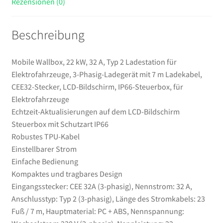
Rezensionen (0)
7
m
Beschreibung
Ladekabel,
CEE32-
Stecker,
Mobile Wallbox, 22 kW, 32 A, Typ 2 Ladestation für
LCD-
Elektrofahrzeuge, 3-Phasig-Ladegerät mit 7 m Ladekabel,
Bildschirm,
CEE32-Stecker, LCD-Bildschirm, IP66-Steuerbox, für
IP66-
Elektrofahrzeuge
Steuerbox,
Echtzeit-Aktualisierungen auf dem LCD-Bildschirm
für
Steuerbox mit Schutzart IP66
Elektrofahrzeuge
Robustes TPU-Kabel
Menge
Einstellbarer Strom
Einfache Bedienung
Kompaktes und tragbares Design
Eingangsstecker: CEE 32A (3-phasig), Nennstrom: 32 A,
Anschlusstyp: Typ 2 (3-phasig), Länge des Stromkabels: 23
Fuß / 7 m, Hauptmaterial: PC + ABS, Nennspannung: