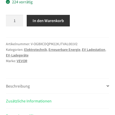
224 vorrätig
VEVOR
In den Warenkorb
Mobile
Wallbox,
22
kW,
Artikelnummer:
V-OGBXCDQPM22KJTVAL001V2
Kategorien:
Elektrotechnik
,
Erneuerbare Energie
,
EV Ladestation
,
32
EV-Ladegeräte
A,
Marke:
VEVOR
Typ
2
Ladestation
für
Beschreibung
Elektrofahrzeuge,
3-
Zusätzliche Informationen
Phasig-
Ladegerät
mit