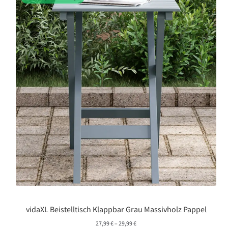
vidaXL Beistelltisch Klappbar Grau Massivholz Pappel
Preisspanne:
27,99
€
–
29,99
€