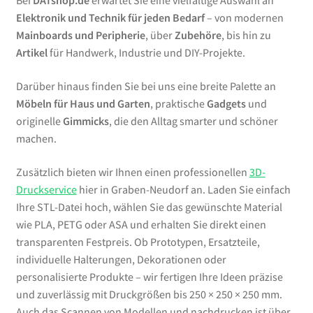
Bei
DATshop.de
erwartet Sie eine vielfältige Auswahl an
Elektronik und Technik für jeden Bedarf
– von modernen
Mainboards und Peripherie
, über
Zubehöre
, bis hin zu
Artikel
für Handwerk, Industrie und DIY-Projekte.
Darüber hinaus finden Sie bei uns eine breite Palette an
Möbeln für Haus und Garten
, praktische
Gadgets
und
originelle
Gimmicks
, die den Alltag smarter und schöner
machen.
Zusätzlich bieten wir Ihnen einen professionellen
3D-
Druckservice
hier in Graben-Neudorf an. Laden Sie einfach
Ihre STL-Datei hoch, wählen Sie das gewünschte Material
wie PLA, PETG oder ASA und erhalten Sie direkt einen
transparenten Festpreis. Ob Prototypen, Ersatzteile,
individuelle Halterungen, Dekorationen oder
personalisierte Produkte – wir fertigen Ihre Ideen präzise
und zuverlässig mit Druckgrößen bis 250 × 250 × 250 mm.
Auch das Scannen von Modellen und nachdrucken ist über