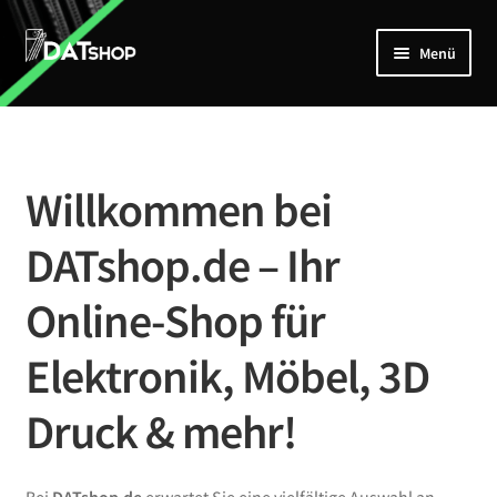
Zur
Zum
Menü
Navigation
Inhalt
springen
springen
Home
Unterm
Shop
öffnen
Willkommen bei
Mein Account
DATshop.de – Ihr
Kontakt
Online-Shop für
Elektronik, Möbel, 3D
Druck & mehr!