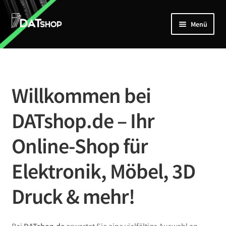
Zur
Zum
Menü
Navigation
Inhalt
springen
springen
Home
Unterm
Shop
öffnen
Willkommen bei
Mein Account
DATshop.de – Ihr
Kontakt
Online-Shop für
Elektronik, Möbel, 3D
Druck & mehr!