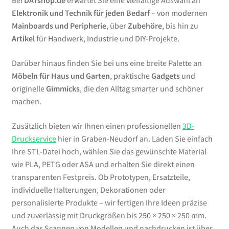
Bei
DATshop.de
erwartet Sie eine vielfältige Auswahl an
Elektronik und Technik für jeden Bedarf
– von modernen
Mainboards und Peripherie
, über
Zubehöre
, bis hin zu
Artikel
für Handwerk, Industrie und DIY-Projekte.
Darüber hinaus finden Sie bei uns eine breite Palette an
Möbeln für Haus und Garten
, praktische
Gadgets
und
originelle
Gimmicks
, die den Alltag smarter und schöner
machen.
Zusätzlich bieten wir Ihnen einen professionellen
3D-
Druckservice
hier in Graben-Neudorf an. Laden Sie einfach
Ihre STL-Datei hoch, wählen Sie das gewünschte Material
wie PLA, PETG oder ASA und erhalten Sie direkt einen
transparenten Festpreis. Ob Prototypen, Ersatzteile,
individuelle Halterungen, Dekorationen oder
personalisierte Produkte – wir fertigen Ihre Ideen präzise
und zuverlässig mit Druckgrößen bis 250 × 250 × 250 mm.
Auch das Scannen von Modellen und nachdrucken ist über