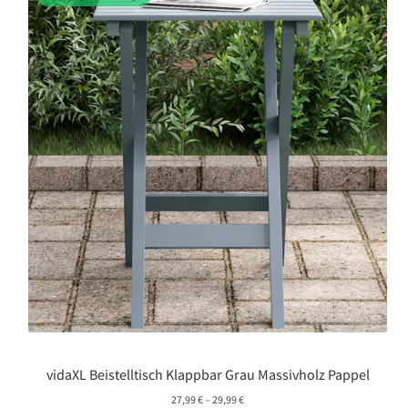
vidaXL Beistelltisch Klappbar Grau Massivholz Pappel
Preisspanne:
27,99
€
–
29,99
€