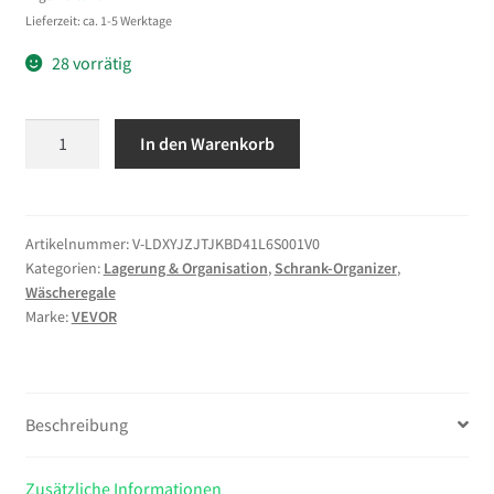
Lieferzeit: ca. 1-5 Werktage
28 vorrätig
VEVOR
In den Warenkorb
Lagerregale
für
Waschmaschine
und
Artikelnummer:
V-LDXYJZJTJKBD41L6S001V0
Kategorien:
Lagerung & Organisation
,
Schrank-Organizer
,
Trockner,
Wäscheregale
5-
Marke:
VEVOR
stufiges
Wäscheständer-
Gestell
mit
Beschreibung
Kleiderstange
&
Zusätzliche Informationen
Haken,