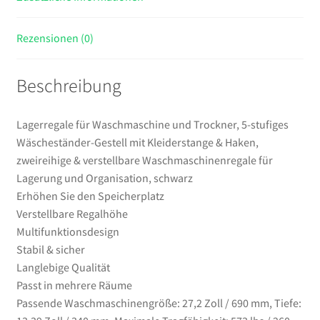
zweireihige
&
Rezensionen (0)
verstellbare
Waschmaschinenregale
Beschreibung
für
Lagerung
und
Lagerregale für Waschmaschine und Trockner, 5-stufiges
Organisation,
Wäscheständer-Gestell mit Kleiderstange & Haken,
schwarz
zweireihige & verstellbare Waschmaschinenregale für
Menge
Lagerung und Organisation, schwarz
Erhöhen Sie den Speicherplatz
Verstellbare Regalhöhe
Multifunktionsdesign
Stabil & sicher
Langlebige Qualität
Passt in mehrere Räume
Passende Waschmaschinengröße: 27,2 Zoll / 690 mm, Tiefe: