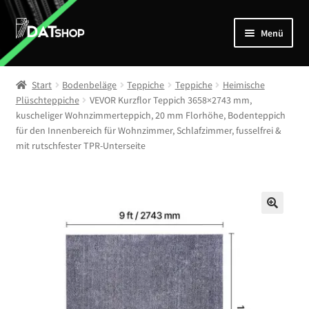
Zur
Zum
Menü
Navigation
Inhalt
springen
springen
Home
Start
Bodenbeläge
Teppiche
Teppiche
Heimische
Unterm
Plüschteppiche
VEVOR Kurzflor Teppich 3658×2743 mm,
Shop
kuscheliger Wohnzimmerteppich, 20 mm Florhöhe, Bodenteppich
öffnen
für den Innenbereich für Wohnzimmer, Schlafzimmer, fusselfrei &
Mein Account
mit rutschfester TPR-Unterseite
Kontakt