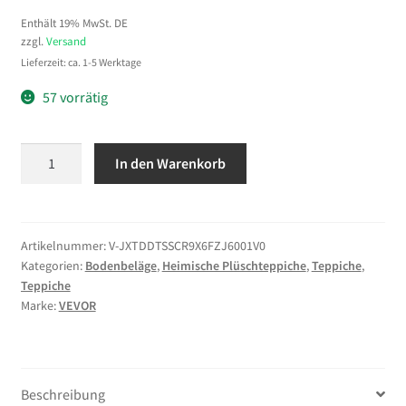
Enthält 19% MwSt. DE
zzgl.
Versand
Lieferzeit: ca. 1-5 Werktage
57 vorrätig
VEVOR
In den Warenkorb
Kurzflor
Teppich
3658x2743
mm,
Artikelnummer:
V-JXTDDTSSCR9X6FZJ6001V0
Kategorien:
Bodenbeläge
,
Heimische Plüschteppiche
,
Teppiche
,
kuscheliger
Teppiche
Wohnzimmerteppich,
Marke:
VEVOR
20
mm
Florhöhe,
Bodenteppich
Beschreibung
für