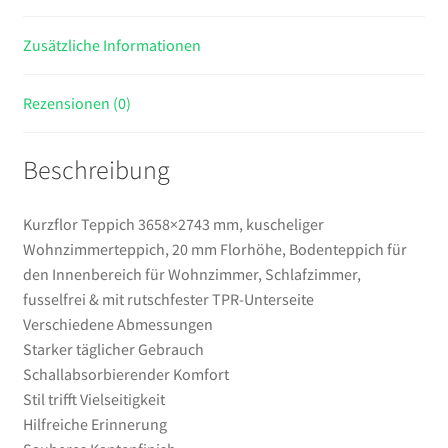
den
Zusätzliche Informationen
Innenbereich
für
Wohnzimmer,
Rezensionen (0)
Schlafzimmer,
fusselfrei
Beschreibung
&
mit
rutschfester
Kurzflor Teppich 3658×2743 mm, kuscheliger
TPR-
Wohnzimmerteppich, 20 mm Florhöhe, Bodenteppich für
Unterseite
den Innenbereich für Wohnzimmer, Schlafzimmer,
Menge
fusselfrei & mit rutschfester TPR-Unterseite
Verschiedene Abmessungen
Starker täglicher Gebrauch
Schallabsorbierender Komfort
Stil trifft Vielseitigkeit
Hilfreiche Erinnerung