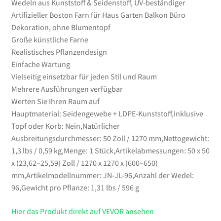
Wedeln aus Kunststoff & Seidenstoff, UV-beständiger
Garten
Artifizieller Boston Farn für Haus Garten Balkon Büro
Balkon
Dekoration, ohne Blumentopf
Büro
Große künstliche Farne
Dekoration,
Realistisches Pflanzendesign
ohne
Einfache Wartung
Blumentopf
Vielseitig einsetzbar für jeden Stil und Raum
Menge
Mehrere Ausführungen verfügbar
Werten Sie Ihren Raum auf
Hauptmaterial: Seidengewebe + LDPE-Kunststoff,Inklusive
Topf oder Korb: Nein,Natürlicher
Ausbreitungsdurchmesser: 50 Zoll / 1270 mm,Nettogewicht:
1,3 lbs / 0,59 kg,Menge: 1 Stück,Artikelabmessungen: 50 x 50
x (23,62–25,59) Zoll / 1270 x 1270 x (600–650)
mm,Artikelmodellnummer: JN-JL-96,Anzahl der Wedel:
96,Gewicht pro Pflanze: 1,31 lbs / 596 g
Hier das Produkt direkt auf VEVOR ansehen