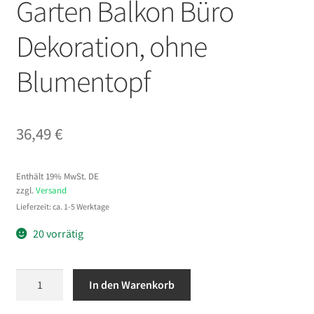
Garten Balkon Büro
Dekoration, ohne
Blumentopf
36,49
€
Enthält 19% MwSt. DE
zzgl.
Versand
Lieferzeit: ca. 1-5 Werktage
20 vorrätig
VEVOR
In den Warenkorb
Künstlicher
Farn