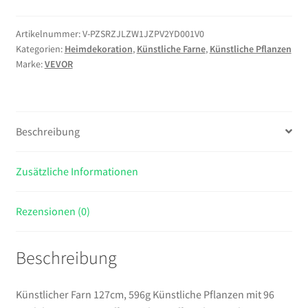
127cm,
596g
Artikelnummer:
V-PZSRZJLZW1JZPV2YD001V0
Kategorien:
Heimdekoration
,
Künstliche Farne
,
Künstliche Pflanzen
Künstliche
Marke:
VEVOR
Pflanzen
mit
96
Wedeln
Beschreibung
aus
Kunststoff
&
Zusätzliche Informationen
Seidenstoff,
UV-
Rezensionen (0)
beständiger
Artifizieller
Beschreibung
Boston
Farn
für
Künstlicher Farn 127cm, 596g Künstliche Pflanzen mit 96
Haus