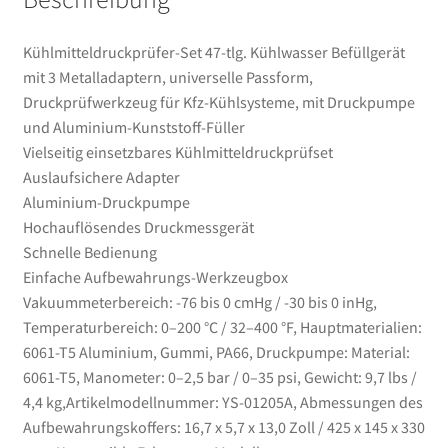
Aluminium-
Kunststoff-
Kühlmitteldruckprüfer-Set 47-tlg. Kühlwasser Befüllgerät
Füller
mit 3 Metalladaptern, universelle Passform,
Menge
Druckprüfwerkzeug für Kfz-Kühlsysteme, mit Druckpumpe
und Aluminium-Kunststoff-Füller
Vielseitig einsetzbares Kühlmitteldruckprüfset
Auslaufsichere Adapter
Aluminium-Druckpumpe
Hochauflösendes Druckmessgerät
Schnelle Bedienung
Einfache Aufbewahrungs-Werkzeugbox
Vakuummeterbereich: -76 bis 0 cmHg / -30 bis 0 inHg,
Temperaturbereich: 0–200 °C / 32–400 °F, Hauptmaterialien:
6061-T5 Aluminium, Gummi, PA66, Druckpumpe: Material:
6061-T5, Manometer: 0–2,5 bar / 0–35 psi, Gewicht: 9,7 lbs /
4,4 kg,Artikelmodellnummer: YS-01205A, Abmessungen des
Aufbewahrungskoffers: 16,7 x 5,7 x 13,0 Zoll / 425 x 145 x 330