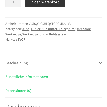
In den Warenkorb
Kühlmitteldruckprüfer-
Set
47-
tlg.
Artikelnummer:
V-SRQYLCSHLQYTCRQMI001V0
Kategorien:
Auto
,
Kühler-Kühlmittel-Druckprüfer
,
Mechanik-
Kühlwasser
Werkzeuge
,
Werkzeuge für das Kühlsystem
Befüllgerät
Marke:
VEVOR
mit
3
Metalladaptern,
universelle
Beschreibung
Passform,
Druckprüfwerkzeug
Zusätzliche Informationen
für
Kfz-
Kühlsysteme,
Rezensionen (0)
mit
Druckpumpe
Beschreibung
und