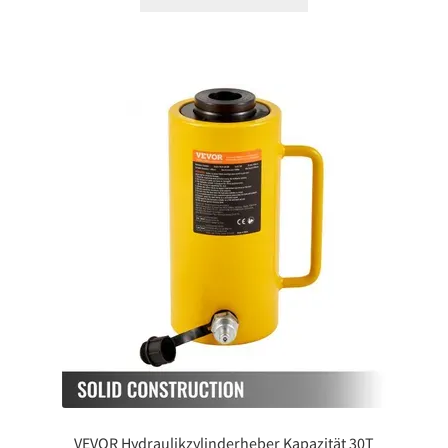
VEVOR Hydraulikzylinderheber Kapazität 30T