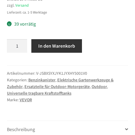
zzgl.
Versand
Lieferzeit: ca. 1-5 Werktage
39 vorrätig
VEVOR
In den Warenkorb
Kraftstoffkanister
Metall
20
L,
Artikelnummer:
V-JSBXSYXJYK1JYXHY5001V0
Kategorien:
Benzinkanister
,
Elektrische Gartenwerkzeuge &
Benzinkanister
Zubehör
,
Ersatzteile für Outdoor-Motorgeräte
,
Outdoor
,
mit
Universelle tragbare Kraftstofftanks
Ausgießer
Marke:
VEVOR
&
Komfortgriff,
6
L/min
Beschreibung
Durchflussrate,