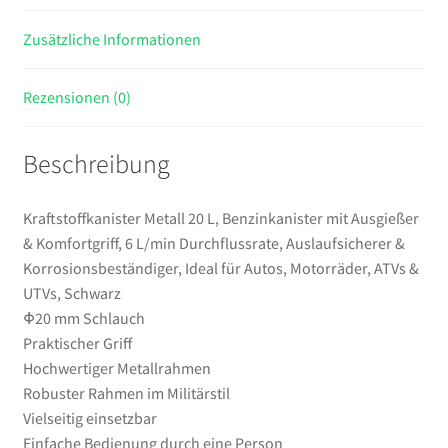
Auslaufsicherer
Zusätzliche Informationen
&
Korrosionsbeständiger,
Ideal
Rezensionen (0)
für
Autos,
Beschreibung
Motorräder,
ATVs
&
Kraftstoffkanister Metall 20 L, Benzinkanister mit Ausgießer
UTVs,
& Komfortgriff, 6 L/min Durchflussrate, Auslaufsicherer &
Schwarz
Korrosionsbeständiger, Ideal für Autos, Motorräder, ATVs &
Menge
UTVs, Schwarz
Φ20 mm Schlauch
Praktischer Griff
Hochwertiger Metallrahmen
Robuster Rahmen im Militärstil
Vielseitig einsetzbar
Einfache Bedienung durch eine Person