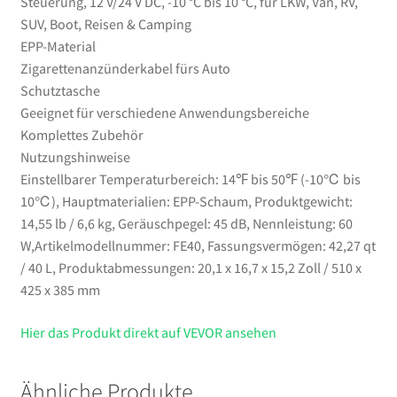
Steuerung, 12 V/24 V DC, -10 °C bis 10 °C, für LKW, Van, RV,
°C,
SUV, Boot, Reisen & Camping
für
EPP-Material
LKW,
Zigarettenanzünderkabel fürs Auto
Van,
Schutztasche
RV,
Geeignet für verschiedene Anwendungsbereiche
SUV,
Komplettes Zubehör
Boot,
Nutzungshinweise
Reisen
Einstellbarer Temperaturbereich: 14℉ bis 50℉ (-10℃ bis
&
10℃), Hauptmaterialien: EPP-Schaum, Produktgewicht:
Camping
14,55 lb / 6,6 kg, Geräuschpegel: 45 dB, Nennleistung: 60
Menge
W,Artikelmodellnummer: FE40, Fassungsvermögen: 42,27 qt
/ 40 L, Produktabmessungen: 20,1 x 16,7 x 15,2 Zoll / 510 x
425 x 385 mm
Hier das Produkt direkt auf VEVOR ansehen
Ähnliche Produkte