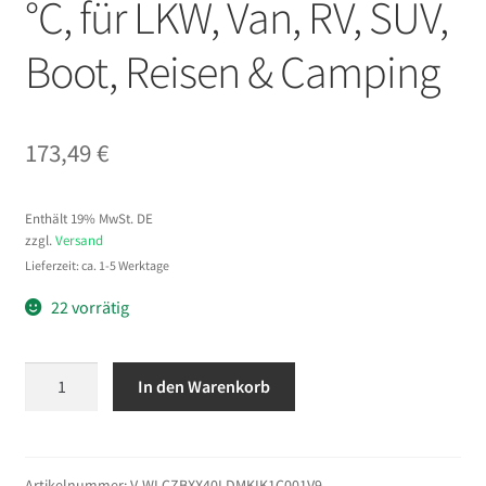
°C, für LKW, Van, RV, SUV,
Boot, Reisen & Camping
173,49
€
Enthält 19% MwSt. DE
zzgl.
Versand
Lieferzeit: ca. 1-5 Werktage
22 vorrätig
VEVOR
In den Warenkorb
Kompressor
Kühlbox
40
L,
Artikelnummer:
V-WLCZBXX40LDMKIK1C001V9