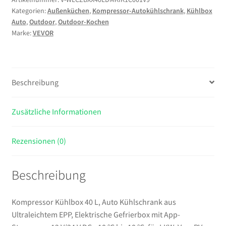
Kategorien:
Außenküchen
,
Kompressor-Autokühlschrank
,
Kühlbox
Auto
Auto
,
Outdoor
,
Outdoor-Kochen
Kühlschrank
Marke:
VEVOR
aus
Ultraleichtem
EPP,
Elektrische
Beschreibung
Gefrierbox
mit
Zusätzliche Informationen
App-
Steuerung,
12
Rezensionen (0)
V/24
V
Beschreibung
DC,
-10
°C
Kompressor Kühlbox 40 L, Auto Kühlschrank aus
bis
Ultraleichtem EPP, Elektrische Gefrierbox mit App-
10