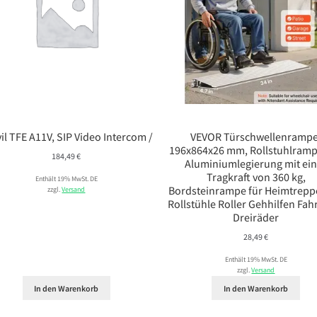
il TFE A11V, SIP Video Intercom /
VEVOR Türschwellenrampe
196x864x26 mm, Rollstuhlramp
184,49
€
Aluminiumlegierung mit ei
Tragkraft von 360 kg,
Enthält 19% MwSt. DE
Bordsteinrampe für Heimtrepp
zzgl.
Versand
Rollstühle Roller Gehhilfen Fah
Dreiräder
28,49
€
Enthält 19% MwSt. DE
zzgl.
Versand
In den Warenkorb
In den Warenkorb