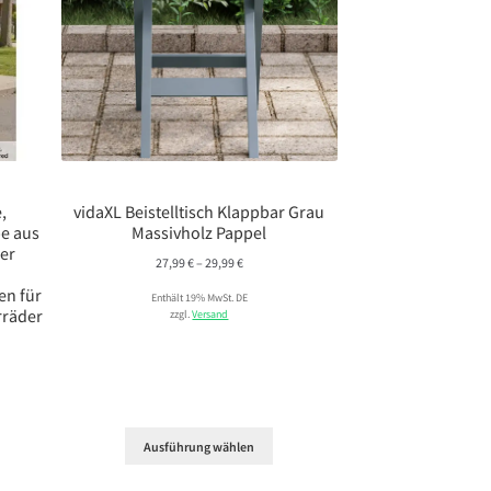
,
vidaXL Beistelltisch Klappbar Grau
e aus
Massivholz Pappel
ner
Preisspanne:
27,99
€
–
29,99
€
27,99 €
en für
Enthält 19% MwSt. DE
bis
rräder
zzgl.
Versand
29,99 €
Ausführung wählen