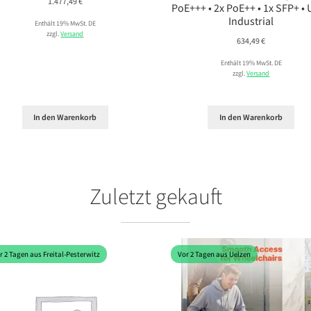
1.477,49
€
PoE+++ • 2x PoE++ • 1x SFP+ •
Industrial
Enthält 19% MwSt. DE
zzgl.
Versand
634,49
€
Enthält 19% MwSt. DE
zzgl.
Versand
In den Warenkorb
In den Warenkorb
Zuletzt gekauft
r 2 Tagen aus Freital-Pesterwitz
Vor 2 Tagen aus Uelzen