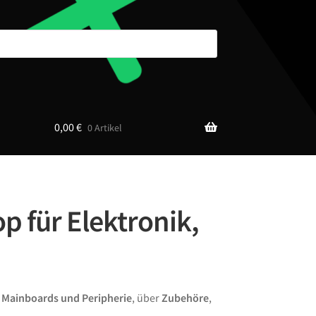
0,00
€
0 Artikel
p für Elektronik,
n
Mainboards und Peripherie
, über
Zubehöre
,