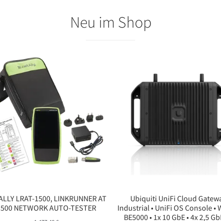
Neu im Shop
ALLY LRAT-1500, LINKRUNNER AT
Ubiquiti UniFi Cloud Gatew
1500 NETWORK AUTO-TESTER
Industrial • UniFi OS Console • W
BE5000 • 1x 10 GbE • 4x 2,5 Gb