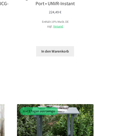
 UCG-
Port • UNVR-Instant
224,49
€
Enthält 19% MwSt. DE
zzgl.
Versand
In den Warenkorb
Vor 3 Tagen aus Lemgo