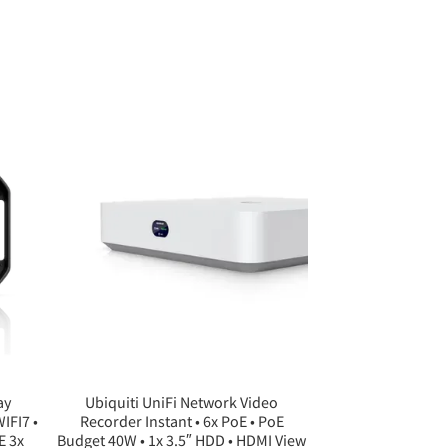
ay
Ubiquiti UniFi Network Video
IFI7 •
Recorder Instant • 6x PoE • PoE
E 3x
Budget 40W • 1x 3.5″ HDD • HDMI View