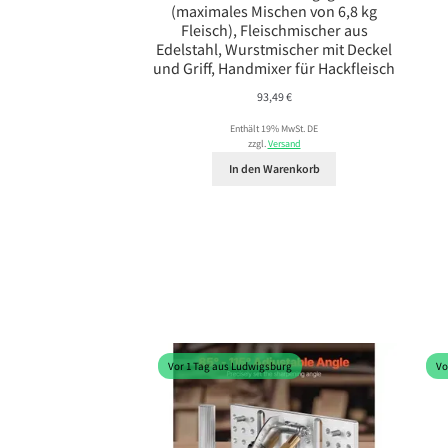
(maximales Mischen von 6,8 kg
Fleisch), Fleischmischer aus
Edelstahl, Wurstmischer mit Deckel
und Griff, Handmixer für Hackfleisch
93,49
€
Enthält 19% MwSt. DE
zzgl.
Versand
In den Warenkorb
Vor 1 Tag aus Ludwigsburg
Vo