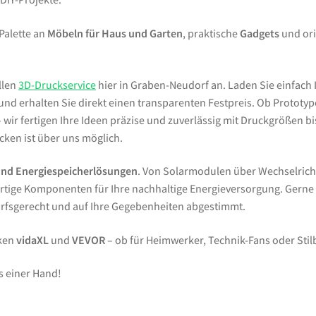
 Palette an
Möbeln für Haus und Garten
, praktische
Gadgets
und ori
llen
3D-Druckservice
hier in Graben-Neudorf an. Laden Sie einfach 
d erhalten Sie direkt einen transparenten Festpreis. Ob Prototypen
wir fertigen Ihre Ideen präzise und zuverlässig mit Druckgrößen bi
ken ist über uns möglich.
und Energiespeicherlösungen
. Von Solarmodulen über Wechselrich
tige Komponenten für Ihre nachhaltige Energieversorgung. Gern
arfsgerecht und auf Ihre Gegebenheiten abgestimmt.
rken
vidaXL
und
VEVOR
– ob für Heimwerker, Technik-Fans oder Sti
s einer Hand!