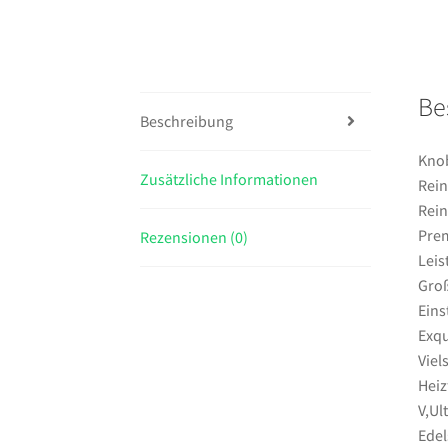
Be
Beschreibung
Knob
Zusätzliche Informationen
Rein
Rein
Prem
Rezensionen (0)
Leis
Groß
Eins
Exqu
Viel
Heiz
V,Ul
Edel