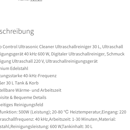
L,
Ultraschall
Reinigungsgerät
40
schreibung
kHz
600
W,
 Control Ultrasonic Cleaner Ultraschallreiniger 30 L, Ultraschall
Digitaler
igungsgerät 40 kHz 600 W, Digitaler Ultraschallreiniger, Schmuck
Ultraschallreiniger,
igung Ultraschall 220 V, Ultraschallreinigungsgerät
Schmuck
ium Edelstahl
Reinigung
tungsstarke 40-kHz-Frequenz
Ultraschall
er 30 L Tank & Korb
220
tellbare Wärme- und Arbeitszeit
V,
isite & Bequeme Details
Ultraschallreinigungsgerät
seitiges Reinigungsfeld
Menge
funktion: 500W (Leistung); 20-80 ℃ Heiztemperatur,Eingang: 220
traschallfrequenz: 40 kHz,Arbeitszeit: 1-30 Minuten,Material:
stahl,Reinigungsleistung: 600 W,Tankinhalt: 30 L