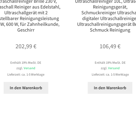
traschallreiniger Brille 230 V,
Ultraschallreiniger 10L, Ultras
aschall Reiniger aus Edelstahl,
Reinigungsgerät,
Ultraschallgerät mit 2
Schmuckreiniger Ultrascha
stellbarer Reinigungsleistung
digitaler Ultraschallreinig
 W, 600 W, für Zahnheilkunde,
Ultraschallreinigungsgerät Br
Geschirr
Schmuck Reinigung
202,99
€
106,49
€
Enthält 19% MwSt. DE
Enthält 19% MwSt. DE
zzgl.
Versand
zzgl.
Versand
Lieferzeit: ca. 1-5 Werktage
Lieferzeit: ca. 1-5 Werktage
In den Warenkorb
In den Warenkorb