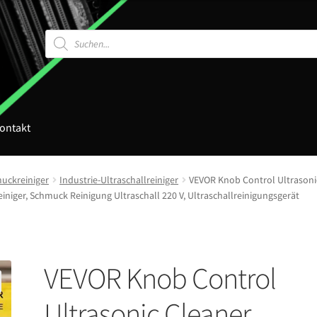
Products
search
ontakt
uckreiniger
Industrie-Ultraschallreiniger
VEVOR Knob Control Ultrasonic 
einiger, Schmuck Reinigung Ultraschall 220 V, Ultraschallreinigungsgerät
VEVOR Knob Control
Ultrasonic Cleaner