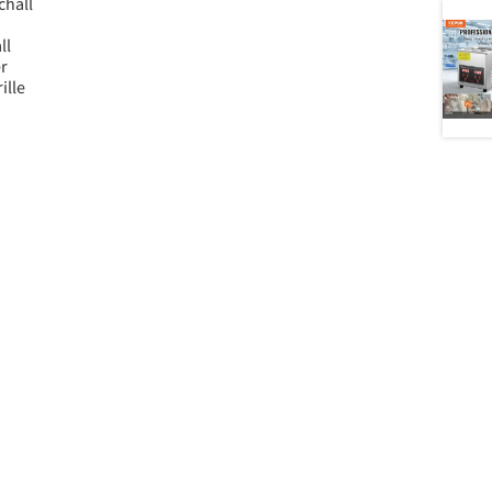
chall
ll
er
ille