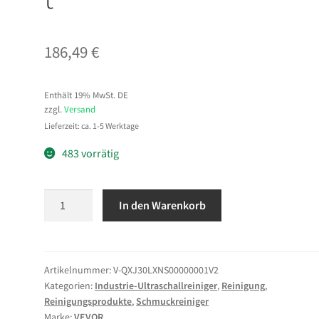
186,49
€
Enthält 19% MwSt. DE
zzgl.
Versand
Lieferzeit: ca. 1-5 Werktage
483 vorrätig
VEVOR
In den Warenkorb
Knob
Control
Ultrasonic
Cleaner
Artikelnummer:
V-QXJ30LXNS00000001V2
Kategorien:
Industrie-Ultraschallreiniger
,
Reinigung
,
Ultraschallreiniger
Reinigungsprodukte
,
Schmuckreiniger
30
Marke:
VEVOR