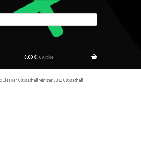
0,00
€
0 Artikel
Cleaner Ultraschallreiniger 30 L, Ultraschall