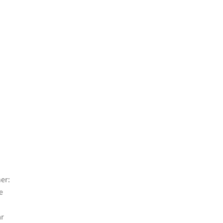
er:
e
ar