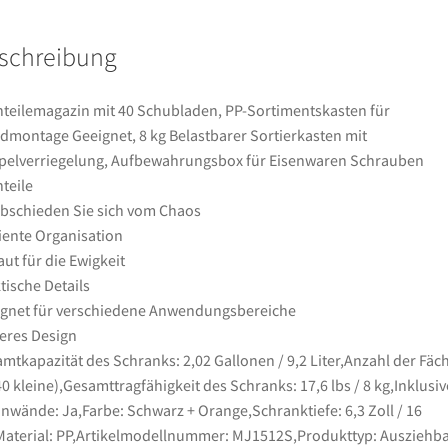
Geeignet,
8
schreibung
kg
Belastbarer
Sortierkasten
nteilemagazin mit 40 Schubladen, PP-Sortimentskasten für
mit
montage Geeignet, 8 kg Belastbarer Sortierkasten mit
Doppelverriegelung,
elverriegelung, Aufbewahrungsbox für Eisenwaren Schrauben
Aufbewahrungsbox
nteile
für
bschieden Sie sich vom Chaos
Eisenwaren
ziente Organisation
Schrauben
ut für die Ewigkeit
Kleinteile
tische Details
Menge
gnet für verschiedene Anwendungsbereiche
eres Design
mtkapazität des Schranks: 2,02 Gallonen / 9,2 Liter,Anzahl der Fäch
40 kleine),Gesamttragfähigkeit des Schranks: 17,6 lbs / 8 kg,Inklusiv
nwände: Ja,Farbe: Schwarz + Orange,Schranktiefe: 6,3 Zoll / 16
aterial: PP,Artikelmodellnummer: MJ1512S,Produkttyp: Ausziehb