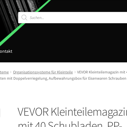
Products
search
ontakt
steme
Organisationssysteme für Kleinteile
VEVOR Kleinteilemagazin mit 
sten mit Doppelverriegelung, Aufbewahrungsbox für Eisenwaren Schrauben 
VEVOR Kleinteilemagazi
mit 40 Schubladen, PP-