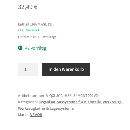
32,49
€
Enthält 19% MwSt. DE
zzgl.
Versand
Lieferzeit: ca. 1-5 Werktage
47 vorrätig
VEVOR
In den Warenkorb
Kleinteilemagazin
mit
40
Schubladen,
Artikelnummer:
V-QXLJCCJHSSL34MCNT001V0
Kategorien:
Organisationssysteme für Kleinteile
,
Werkzeuge
,
PP-
Werkzeugkoffer & Lagersysteme
Sortimentskasten
Marke:
VEVOR
für
Wandmontage