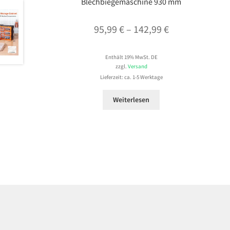
Blechbiegemaschine 930 mm
Preisspanne:
95,99
€
–
142,99
€
95,99 €
Enthält 19% MwSt. DE
bis
zzgl.
Versand
142,99 €
Lieferzeit: ca. 1-5 Werktage
Weiterlesen