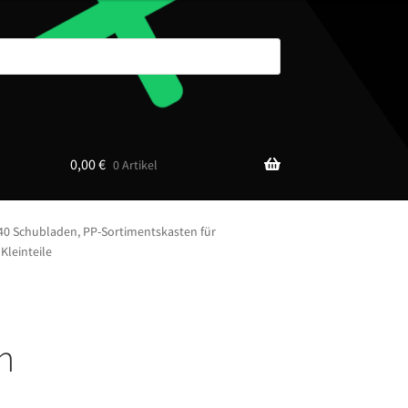
0,00
€
0 Artikel
40 Schubladen, PP-Sortimentskasten für
Kleinteile
n