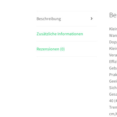
Be
Beschreibung
Klei
Zusätzliche Informationen
Wand
Dopp
Klei
Rezensionen (0)
Vera
Effi
Geba
Prak
Geei
Sich
Gesa
40 (
Tren
cm,M