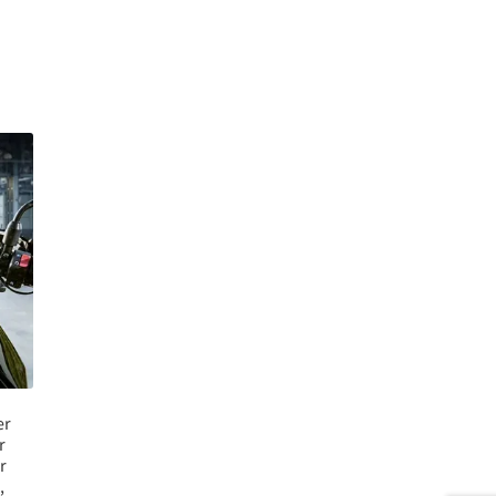
er
r
r
,