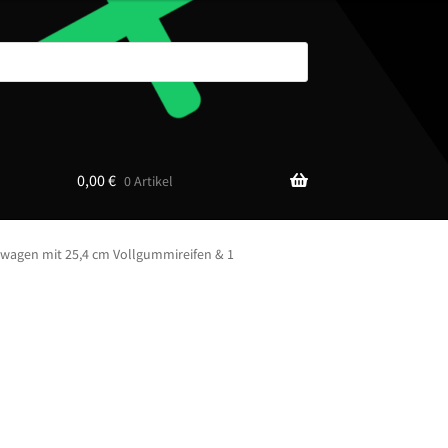
0,00
€
0 Artikel
uwagen mit 25,4 cm Vollgummireifen & 1