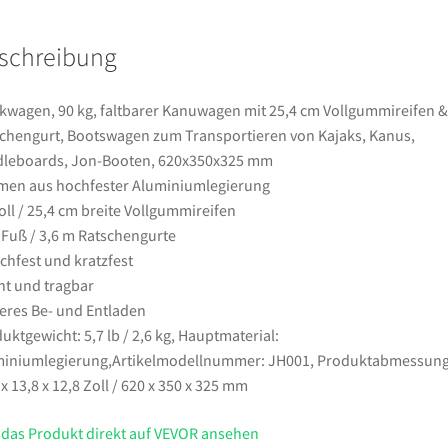
Vollgummireifen
&
schreibung
1
Ratschengurt,
Bootswagen
kwagen, 90 kg, faltbarer Kanuwagen mit 25,4 cm Vollgummireifen &
zum
chengurt, Bootswagen zum Transportieren von Kajaks, Kanus,
Transportieren
leboards, Jon-Booten, 620x350x325 mm
von
en aus hochfester Aluminiumlegierung
Kajaks,
oll / 25,4 cm breite Vollgummireifen
Kanus,
 Fuß / 3,6 m Ratschengurte
Paddleboards,
chfest und kratzfest
Jon-
ht und tragbar
Booten,
eres Be- und Entladen
620x350x325
uktgewicht: 5,7 lb / 2,6 kg, Hauptmaterial:
mm
iniumlegierung,Artikelmodellnummer: JH001, Produktabmessung
Menge
 x 13,8 x 12,8 Zoll / 620 x 350 x 325 mm
 das Produkt direkt auf VEVOR ansehen