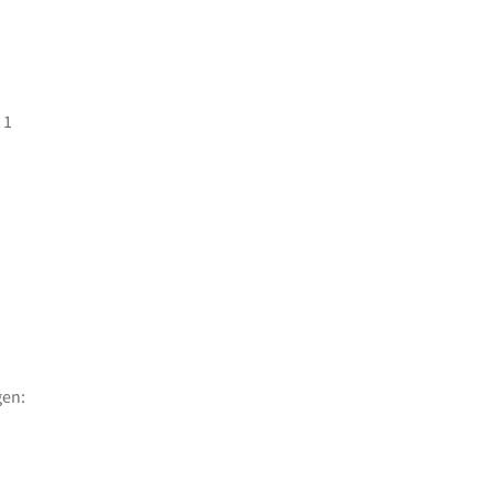
 1
en: