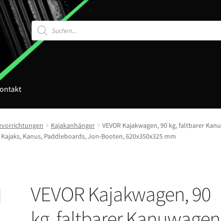
Products
search
ontakt
vorrichtungen
Kajakanhänger
VEVOR Kajakwagen, 90 kg, faltbarer Kan
 Kajaks, Kanus, Paddleboards, Jon-Booten, 620x350x325 mm
VEVOR Kajakwagen, 90
kg, faltbarer Kanuwagen