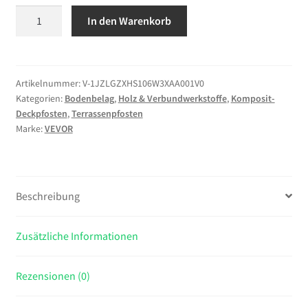
VEVOR
In den Warenkorb
Kabelgeländerpfosten,
1067x50,8x50,8
mm,
Kabel-
Artikelnummer:
V-1JZLGZXHS106W3XAA001V0
Kategorien:
Bodenbelag
,
Holz & Verbundwerkstoffe
,
Komposit-
Treppengeländerpfosten
Deckpfosten
,
Terrassenpfosten
mit
Marke:
VEVOR
30°
vorgebohrten
Löchern,
SUS304
Beschreibung
Edelstahl,
für
Zusätzliche Informationen
Handlauf,
Balustraden,
Schwarz,
Rezensionen (0)
1JZLGZXHS106W3XAA001V0
Menge