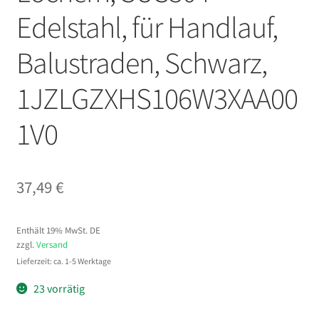
Edelstahl, für Handlauf,
Balustraden, Schwarz,
1JZLGZXHS106W3XAA00
1V0
37,49
€
Enthält 19% MwSt. DE
zzgl.
Versand
Lieferzeit: ca. 1-5 Werktage
23 vorrätig