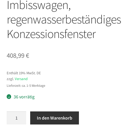
Imbisswagen,
regenwasserbeständiges
Konzessionsfenster
408,99
€
Enthält 19% MwSt. DE
zzgl.
Versand
Lieferzeit: ca. 1-5 Werktage
36 vorrätig
VEVOR
In den Warenkorb
Imbissfenster
(1880