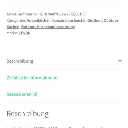
x
1016
Artikelnummer:
V-FWCK7440YC0YW73KQ001V0
Kategorien:
Außenküchen
,
Konzessionsfenster
,
Outdoor
,
Outdoor-
mm),
Kochen
,
Outdoor-Küchenaufbewahrung
Servicefenster
Marke:
VEVOR
mit
Aluminiumrahmen
für
Imbissanhänger,
Beschreibung
Servierfenster
mit
Zusätzliche Informationen
85°-
Öffnungswinkel
für
Rezensionen (0)
Imbisswagen,
regenwasserbeständiges
Beschreibung
Konzessionsfenster
Menge