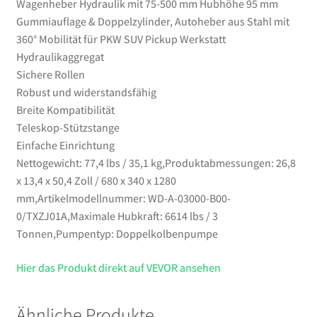
Wagenheber Hydraulik mit 75-500 mm Hubhöhe 95 mm
360°
Gummiauflage & Doppelzylinder, Autoheber aus Stahl mit
Mobilität
360° Mobilität für PKW SUV Pickup Werkstatt
für
Hydraulikaggregat
PKW
Sichere Rollen
SUV
Robust und widerstandsfähig
Pickup
Breite Kompatibilität
Werkstatt
Teleskop-Stützstange
Menge
Einfache Einrichtung
Nettogewicht: 77,4 lbs / 35,1 kg,Produktabmessungen: 26,8
x 13,4 x 50,4 Zoll / 680 x 340 x 1280
mm,Artikelmodellnummer: WD-A-03000-B00-
0/TXZJ01A,Maximale Hubkraft: 6614 lbs / 3
Tonnen,Pumpentyp: Doppelkolbenpumpe
Hier das Produkt direkt auf VEVOR ansehen
Ähnliche Produkte