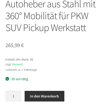
Autoheber aus Stahl mit
360° Mobilität für PKW
SUV Pickup Werkstatt
265,99
€
Enthält 19% MwSt. DE
zzgl.
Versand
Lieferzeit: ca. 1-5 Werktage
30 vorrätig
VEVOR
In den Warenkorb
Hydraulischer
Rangierwagenheber