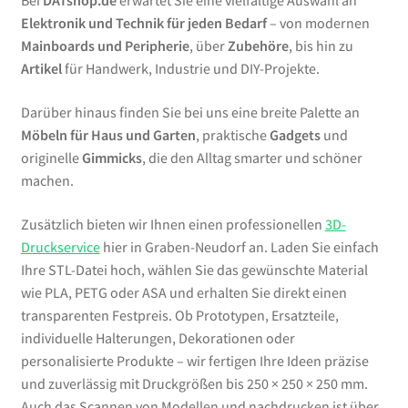
Bei
DATshop.de
erwartet Sie eine vielfältige Auswahl an
Elektronik und Technik für jeden Bedarf
– von modernen
Mainboards und Peripherie
, über
Zubehöre
, bis hin zu
Artikel
für Handwerk, Industrie und DIY-Projekte.
Darüber hinaus finden Sie bei uns eine breite Palette an
Möbeln für Haus und Garten
, praktische
Gadgets
und
originelle
Gimmicks
, die den Alltag smarter und schöner
machen.
Zusätzlich bieten wir Ihnen einen professionellen
3D-
Druckservice
hier in Graben-Neudorf an. Laden Sie einfach
Ihre STL-Datei hoch, wählen Sie das gewünschte Material
wie PLA, PETG oder ASA und erhalten Sie direkt einen
transparenten Festpreis. Ob Prototypen, Ersatzteile,
individuelle Halterungen, Dekorationen oder
personalisierte Produkte – wir fertigen Ihre Ideen präzise
und zuverlässig mit Druckgrößen bis 250 × 250 × 250 mm.
Auch das Scannen von Modellen und nachdrucken ist über