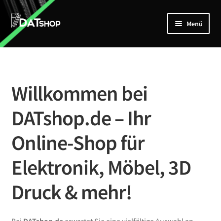
Zur
Zum
Menü
Navigation
Inhalt
springen
springen
Home
Unterm
Shop
öffnen
Willkommen bei
Mein Account
DATshop.de – Ihr
Kontakt
Online-Shop für
Elektronik, Möbel, 3D
Druck & mehr!