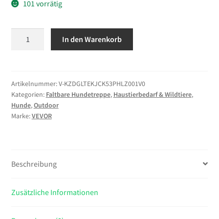
101 vorrätig
VEVOR
In den Warenkorb
Hundetreppe
Auto
Klappbar
4-
Artikelnummer:
V-KZDGLTEKJCK53PHLZ001V0
Kategorien:
Faltbare Hundetreppe
,
Haustierbedarf & Wildtiere
,
Stufig,
Hunde
,
Outdoor
Extra
Marke:
VEVOR
Breite
Hunderampe
für
Große
Beschreibung
Hunde
mit
Zusätzliche Informationen
Rutschfester
Oberfläche,
Tragbare