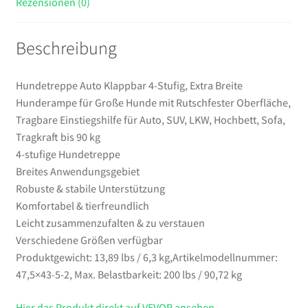
Rezensionen (0)
Einstiegshilfe
für
Beschreibung
Auto,
SUV,
LKW,
Hundetreppe Auto Klappbar 4-Stufig, Extra Breite
Hochbett,
Hunderampe für Große Hunde mit Rutschfester Oberfläche,
Sofa,
Tragbare Einstiegshilfe für Auto, SUV, LKW, Hochbett, Sofa,
Tragkraft
Tragkraft bis 90 kg
bis
4-stufige Hundetreppe
90
Breites Anwendungsgebiet
kg
Robuste & stabile Unterstützung
Menge
Komfortabel & tierfreundlich
Leicht zusammenzufalten & zu verstauen
Verschiedene Größen verfügbar
Produktgewicht: 13,89 lbs / 6,3 kg,Artikelmodellnummer:
47,5×43-5-2, Max. Belastbarkeit: 200 lbs / 90,72 kg
Hier das Produkt direkt auf VEVOR ansehen