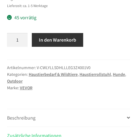
Lieferzeit: ca. 1-5 Werktage
45 vorrätig
VEVOR
In den Warenkorb
Hunderollstuhl
für
Hinterbeine,
Rollstuhl
Artikelnummer:
V-CWLYLLSDHLLLEG3Z4001V0
Kategorien:
Haustierbedarf & Wildtiere
,
Haustierrollstuhl
,
Hunde
,
für
Outdoor
Haustiere,
Marke:
VEVOR
Höhen-,
Breiten-
&
Längenverstellbar,
Beschreibung
Hundewagen
mit
Zusätzliche Informationen
Stoßdämpfenden