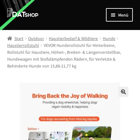
Zur
Zum
Menü
Navigation
Inhalt
springen
springen
Home
Start
Outdoor
Haustierbedarf & Wildtiere
Hunde
Unterm
Haustierrollstuhl
VEVOR Hunderollstuhl für Hinterbeine,
Shop
Rollstuhl für Haustiere, Höhen-, Breiten- & Längenverstellbar,
öffnen
Hundewagen mit Stoßdämpfenden Rädern, für Verletzte &
Mein Account
Behinderte Hunde von 15,88-21,77 kg
Kontakt