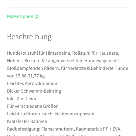
Rädern,
für
Rezensionen (0)
Verletzte
&
Beschreibung
Behinderte
Hunde
von
Hunderollstuhl für Hinterbeine, Rollstuhl für Haustiere,
15,88-
Höhen-, Breiten- & Längenverstellbar, Hundewagen mit
21,77
Stoßdämpfenden Rädern, für Verletzte & Behinderte Hunde
kg
von 15,88-21,77 kg
Menge
Leichtes Aero-Aluminium
Dicker Schwamm-Beinring
Inkl. 2-m-Leine
Für verschiedene Größen
Leicht zu führen, noch leichter anzupassen
Kratzfester Rahmen
Radbefestigung: Flanschmuttern, Radmaterial: PP + EVA,