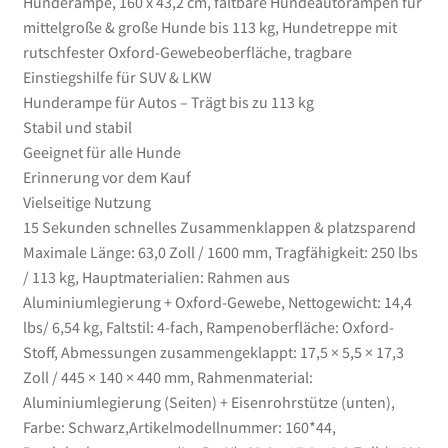
Hunderampe, 160 x 43,2 cm, faltbare Hundeautorampen für
tragbare
mittelgroße & große Hunde bis 113 kg, Hundetreppe mit
Einstiegshilfe
rutschfester Oxford-Gewebeoberfläche, tragbare
für
Einstiegshilfe für SUV & LKW
SUV
Hunderampe für Autos – Trägt bis zu 113 kg
&
Stabil und stabil
LKW
Geeignet für alle Hunde
Menge
Erinnerung vor dem Kauf
Vielseitige Nutzung
15 Sekunden schnelles Zusammenklappen & platzsparend
Maximale Länge: 63,0 Zoll / 1600 mm, Tragfähigkeit: 250 lbs
/ 113 kg, Hauptmaterialien: Rahmen aus
Aluminiumlegierung + Oxford-Gewebe, Nettogewicht: 14,4
lbs/ 6,54 kg, Faltstil: 4-fach, Rampenoberfläche: Oxford-
Stoff, Abmessungen zusammengeklappt: 17,5 × 5,5 × 17,3
Zoll / 445 × 140 × 440 mm, Rahmenmaterial:
Aluminiumlegierung (Seiten) + Eisenrohrstütze (unten),
Farbe: Schwarz,Artikelmodellnummer: 160*44,