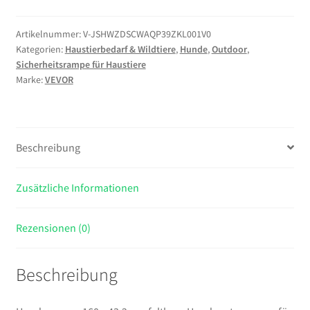
x
43,2
Artikelnummer:
V-JSHWZDSCWAQP39ZKL001V0
Kategorien:
Haustierbedarf & Wildtiere
,
Hunde
,
Outdoor
,
cm,
Sicherheitsrampe für Haustiere
faltbare
Marke:
VEVOR
Hundeautorampen
für
mittelgroße
&
Beschreibung
große
Hunde
Zusätzliche Informationen
bis
113
kg,
Rezensionen (0)
Hundetreppe
mit
Beschreibung
rutschfester
Oxford-
Gewebeoberfläche,