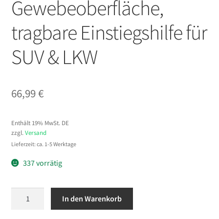
Gewebeoberfläche,
tragbare Einstiegshilfe für
SUV & LKW
66,99
€
Enthält 19% MwSt. DE
zzgl.
Versand
Lieferzeit: ca. 1-5 Werktage
337 vorrätig
VEVOR
In den Warenkorb
Hunderampe,
160